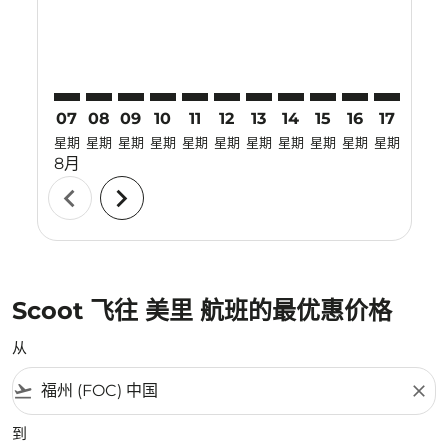
07
08
09
10
11
12
13
14
15
16
17
18
星期
星期
星期
星期
星期
星期
星期
星期
星期
星期
星期
星期
8月
chevron_left
chevron_right
Scoot 飞往 美里 航班的最优惠价格
从
flight_takeoff
close
到