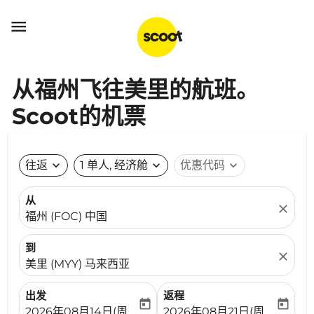

从福州飞往美里的航班。
Scoot的机票
往返
expand_more
1 单人, 经济舱
expand_more
优惠代码
expand_more
从
close
福州 (FOC) 中国
到
close
美里 (MYY) 马来西亚
出发
返程
today
today
fc-booking-departure-date-aria-label
fc-booking-return-date-ari
2026年08月14日(周五)
2026年08月21日(周五)