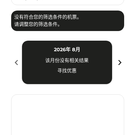
没有符合您的筛选条件的机票。
请调整您的筛选条件。
2026年 8月
chevron_left
chevron_right
该月份没有相关结果
寻找优惠
Displaying fares for 八月-2026
FOC–MYY: cmp-view-offers-disclaimer. 寻找优惠
FOC–MYY: cmp-view-offers-disclaimer. 寻找优惠
FOC–MYY: cmp-view-offers-disclaimer. 寻
FOC–MYY: cmp-view-offers-disclaime
FOC–MYY: cmp-view-offers-discl
FOC–MYY: cmp-view-offers-di
FOC–MYY: cmp-view-offer
FOC–MYY: cmp-view-o
FOC–MYY: cmp-vie
FOC–MYY: cmp
FOC–MYY:
FOC–M
F