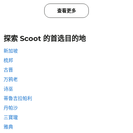
查看更多
探索 Scoot 的首选目的地
新加坡
梳邦
古晋
万鸦老
诗巫
蒂魯吉拉帕利
丹帕沙
三寶瓏
雅典