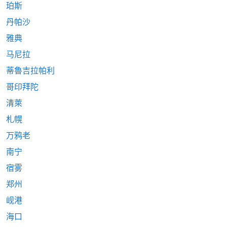
珀斯
丹帕沙
雅典
马尼拉
蒂魯吉拉帕利
哥印拜陀
清萊
札幌
万鸦老
南宁
宿雾
郑州
岘港
海口