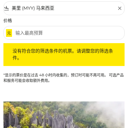
flight_land
close
价格
元
没有符合您的筛选条件的机票。请调整您的筛选条件。
没有符合您的筛选条件的机票。请调整您的筛选条
件。
*显示的票价是在过去 48 小时内收集的，预订时可能不再可用。 可选产品
和服务可能会收取额外费用。