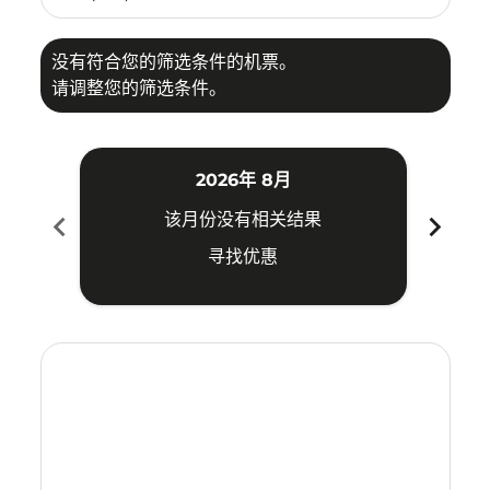
没有符合您的筛选条件的机票。
请调整您的筛选条件。
2026年 8月
chevron_left
chevron_right
该月份没有相关结果
寻找优惠
Displaying fares for 八月-2026
FOC–KIX: cmp-view-offers-disclaimer. 寻找优惠
FOC–KIX: cmp-view-offers-disclaimer. 寻找优惠
FOC–KIX: cmp-view-offers-disclaimer. 寻找
FOC–KIX: cmp-view-offers-disclaimer
FOC–KIX: cmp-view-offers-discla
FOC–KIX: cmp-view-offers-di
FOC–KIX: cmp-view-offers
FOC–KIX: cmp-view-of
FOC–KIX: cmp-vie
FOC–KIX: cmp
FOC–KIX:
FOC–K
F