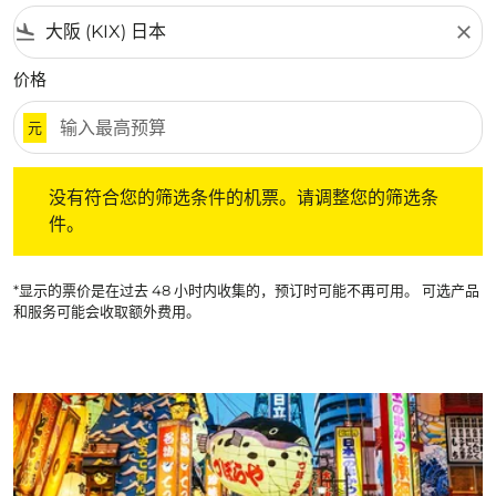
flight_land
close
价格
元
没有符合您的筛选条件的机票。请调整您的筛选条件。
没有符合您的筛选条件的机票。请调整您的筛选条
件。
*显示的票价是在过去 48 小时内收集的，预订时可能不再可用。 可选产品
和服务可能会收取额外费用。