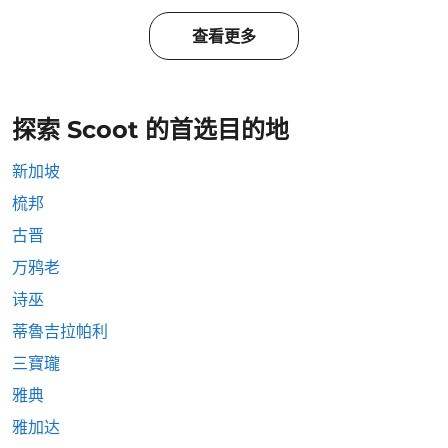
查看更多
探索 Scoot 的首选目的地
新加坡
梳邦
古晋
万鸦老
诗巫
蒂魯吉拉帕利
三寶瓏
雅典
雅加达