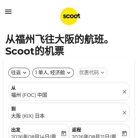

从福州飞往大阪的航班。
Scoot的机票
往返
expand_more
1 单人, 经济舱
expand_more
优惠代码
expand_more
从
close
福州 (FOC) 中国
到
close
大阪 (KIX) 日本
出发
返程
today
today
fc-booking-departure-date-aria-label
fc-booking-return-date-ari
2026年08月14日(周五)
2026年08月21日(周五)