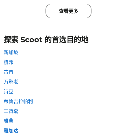
查看更多
探索 Scoot 的首选目的地
新加坡
梳邦
古晋
万鸦老
诗巫
蒂魯吉拉帕利
三寶瓏
雅典
雅加达