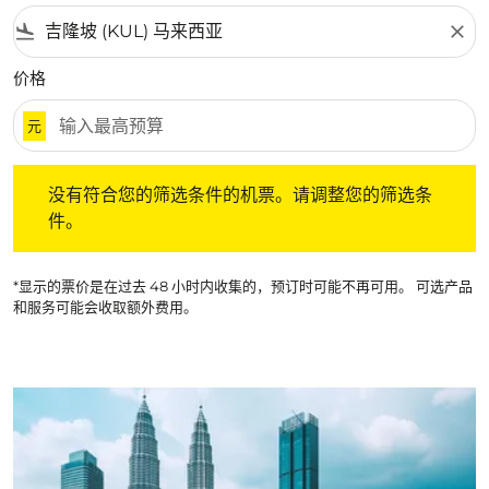
flight_land
close
价格
元
没有符合您的筛选条件的机票。请调整您的筛选条件。
没有符合您的筛选条件的机票。请调整您的筛选条
件。
*显示的票价是在过去 48 小时内收集的，预订时可能不再可用。 可选产品
和服务可能会收取额外费用。