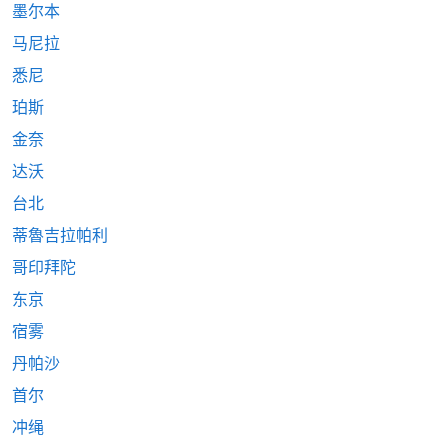
墨尔本
马尼拉
悉尼
珀斯
金奈
达沃
台北
蒂魯吉拉帕利
哥印拜陀
东京
宿雾
丹帕沙
首尔
冲绳