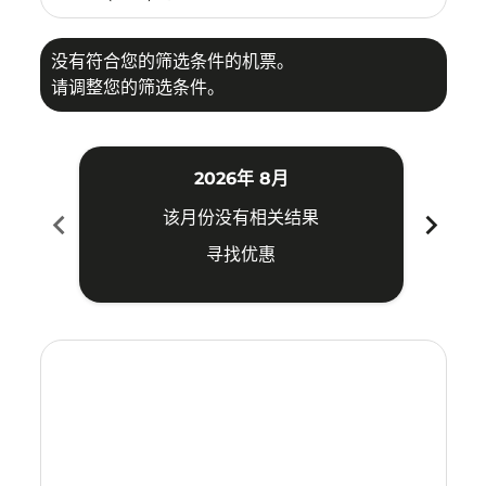
没有符合您的筛选条件的机票。
请调整您的筛选条件。
2026年 8月
chevron_left
chevron_right
该月份没有相关结果
寻找优惠
Displaying fares for 八月-2026
FOC–KUL: cmp-view-offers-disclaimer. 寻找优惠
FOC–KUL: cmp-view-offers-disclaimer. 寻找优惠
FOC–KUL: cmp-view-offers-disclaimer. 寻
FOC–KUL: cmp-view-offers-disclaime
FOC–KUL: cmp-view-offers-discla
FOC–KUL: cmp-view-offers-di
FOC–KUL: cmp-view-offer
FOC–KUL: cmp-view-of
FOC–KUL: cmp-vie
FOC–KUL: cmp
FOC–KUL:
FOC–K
F