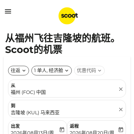

从福州飞往吉隆坡的航班。
Scoot的机票
往返
expand_more
1 单人, 经济舱
expand_more
优惠代码
expand_more
从
close
福州 (FOC) 中国
到
close
吉隆坡 (KUL) 马来西亚
出发
返程
today
today
fc-booking-departure-date-aria-label
fc-booking-return-date-ari
2026年08月13日(周四)
2026年08月20日(周四)