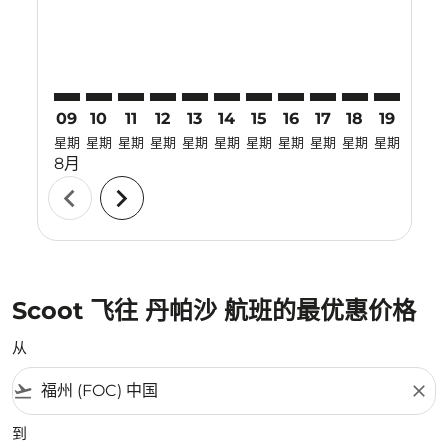
09
10
11
12
13
14
15
16
17
18
19
20
星期
星期
星期
星期
星期
星期
星期
星期
星期
星期
星期
星期
8月
chevron_left
chevron_right
Scoot 飞往 丹帕沙 航班的最优惠价格
从
flight_takeoff
close
到