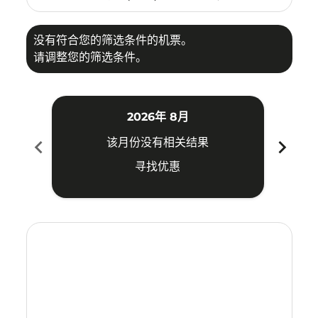
没有符合您的筛选条件的机票。
请调整您的筛选条件。
2026年 8月
chevron_left
chevron_right
该月份没有相关结果
寻找优惠
Displaying fares for 八月-2026
FOC–DPS: cmp-view-offers-disclaimer. 寻找优惠
FOC–DPS: cmp-view-offers-disclaimer. 寻找优惠
FOC–DPS: cmp-view-offers-disclaimer. 寻
FOC–DPS: cmp-view-offers-disclaime
FOC–DPS: cmp-view-offers-discla
FOC–DPS: cmp-view-offers-di
FOC–DPS: cmp-view-offer
FOC–DPS: cmp-view-o
FOC–DPS: cmp-vie
FOC–DPS: cmp
FOC–DPS:
FOC–D
F