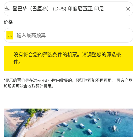
flight_land
close
价格
元
没有符合您的筛选条件的机票。请调整您的筛选条件。
没有符合您的筛选条件的机票。请调整您的筛选条
件。
*显示的票价是在过去 48 小时内收集的，预订时可能不再可用。 可选产品
和服务可能会收取额外费用。