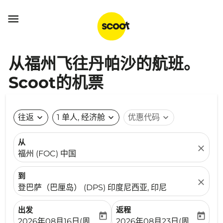

从福州飞往丹帕沙的航班。
Scoot的机票
往返
expand_more
1 单人, 经济舱
expand_more
优惠代码
expand_more
从
close
福州 (FOC) 中国
到
close
登巴萨（巴厘岛） (DPS) 印度尼西亚, 印尼
出发
返程
today
today
fc-booking-departure-date-aria-label
fc-booking-return-date-ari
2026年08月16日(周日)
2026年08月23日(周日)