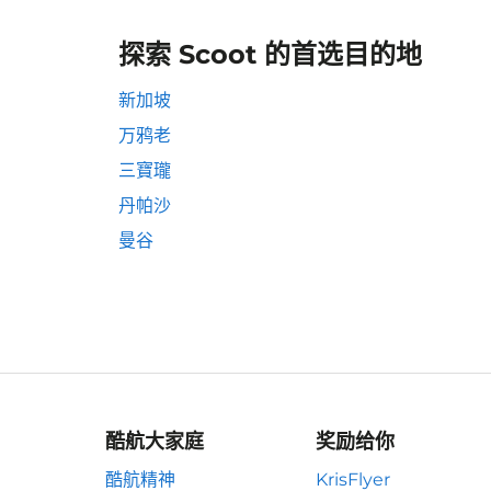
探索 Scoot 的首选目的地
新加坡
万鸦老
三寶瓏
丹帕沙
曼谷
酷航大家庭
奖励给你
酷航精神
KrisFlyer