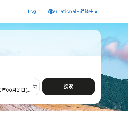
Login
International
language
keyboard_arrow_down
-
简体中文
搜索
today
aria-label
ooking-return-date-aria-label
6年08月21日(周五)