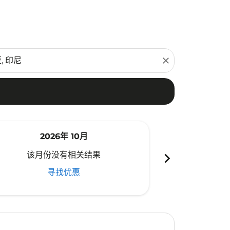
close
2026年 10月
20
chevron_right
该月份没有相关结果
该月份
寻找优惠