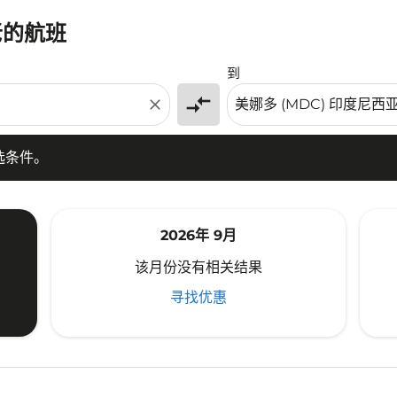
老的航班
条件。
到
compare_arrows
close
选条件。
2026年 9月
该月份没有相关结果
寻找优惠