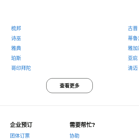
梳邦
古晋
诗巫
蒂魯
雅典
雅加
珀斯
亚庇
哥印拜陀
清迈
查看更多
企业预订
需要帮忙?
团体订票
协助