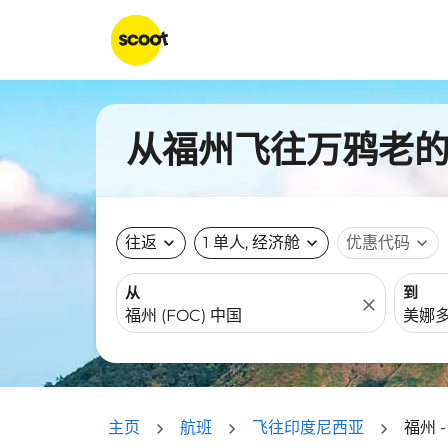
从福州飞往万鸦老的航
往返
expand_more
1 单人, 经济舱
expand_more
优惠代码
expand_more
从
到
close
主页
航班
飞往印度尼西亚
福州 