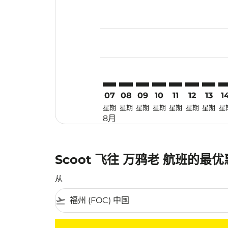
Displaying fares for 八月-2026
FOC–MDC: cmp-view-offers-dis
FOC–MDC: cmp-view-offers
FOC–MDC: cmp-view-of
FOC–MDC: cmp-view
FOC–MDC: cmp-
FOC–MDC: 
FOC–M
FO
07
08
09
10
11
12
13
1
星期
星期
星期
星期
星期
星期
星期
星
8月
Scoot 飞往 万鸦老 航班的最
从
flight_takeoff
没有符合您的筛选条件的机票。请调整您的筛选