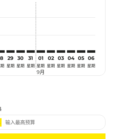
找优惠
r. 寻找优惠
imer. 寻找优惠
sclaimer. 寻找优惠
s-disclaimer. 寻找优惠
fers-disclaimer. 寻找优惠
w-offers-disclaimer. 寻找优惠
-view-offers-disclaimer. 寻找优惠
 cmp-view-offers-disclaimer. 寻找优惠
DC: cmp-view-offers-disclaimer. 寻找优惠
OC–MDC: cmp-view-offers-disclaimer. 寻找优惠
FOC–MDC: cmp-view-offers-disclaimer. 寻找优惠
FOC–MDC: cmp-view-offers-disclaimer. 寻找优惠
FOC–MDC: cmp-view-offers-disclaimer. 寻找优惠
FOC–MDC: cmp-view-offers-disclaimer. 
FOC–MDC: cmp-view-offers-disclaime
FOC–MDC: cmp-view-offers-discl
FOC–MDC: cmp-view-offers-d
FOC–MDC: cmp-view-offer
FOC–MDC: cmp-view-o
28
29
30
31
01
02
03
04
05
06
星期
星期
星期
星期
星期
星期
星期
星期
星期
星期
9月
格
元