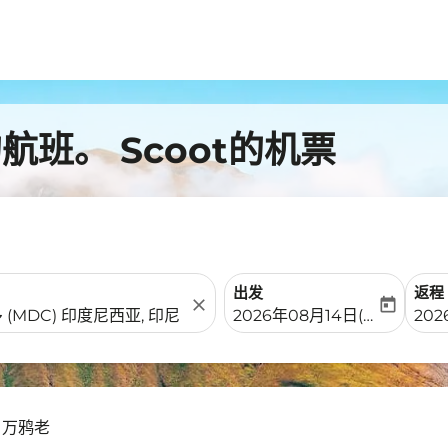
班。 Scoot的机票
出发
返程
close
today
fc-booking-departure-date-
fc-b
2026年08月14日(周五)
202
- 万鸦老