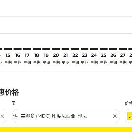
claimer. 寻找优惠
-disclaimer. 寻找优惠
fers-disclaimer. 寻找优惠
-offers-disclaimer. 寻找优惠
view-offers-disclaimer. 寻找优惠
cmp-view-offers-disclaimer. 寻找优惠
DC: cmp-view-offers-disclaimer. 寻找优惠
C–MDC: cmp-view-offers-disclaimer. 寻找优惠
FOC–MDC: cmp-view-offers-disclaimer. 寻找优惠
FOC–MDC: cmp-view-offers-disclaimer. 寻找优惠
FOC–MDC: cmp-view-offers-disclaimer. 寻找优惠
FOC–MDC: cmp-view-offers-disclaimer. 寻
FOC–MDC: cmp-view-offers-disclaime
FOC–MDC: cmp-view-offers-discla
FOC–MDC: cmp-view-offers-di
FOC–MDC: cmp-view-offer
FOC–MDC: cmp-view-of
FOC–MDC: cmp-vie
FOC–MDC: cmp
FOC–MDC:
FOC–M
F
4
15
16
17
18
19
20
21
22
23
24
25
26
27
期
星期
星期
星期
星期
星期
星期
星期
星期
星期
星期
星期
星期
星期
优惠价格
到
价
close
flight_land
close
条件。