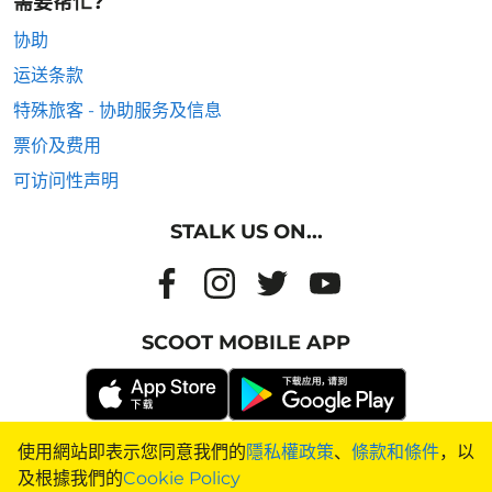
需要帮忙?
协助
运送条款
特殊旅客 - 协助服务及信息
票价及费用
可访问性声明
STALK US ON...
SCOOT MOBILE APP
使用網站即表示您同意我們的
隱私權政策
、
條款和條件
，以
飞往国家
|
飞往城市
|
城市到城市的航班
|
城市到国家的航班
|
及根據我們的
Cookie Policy