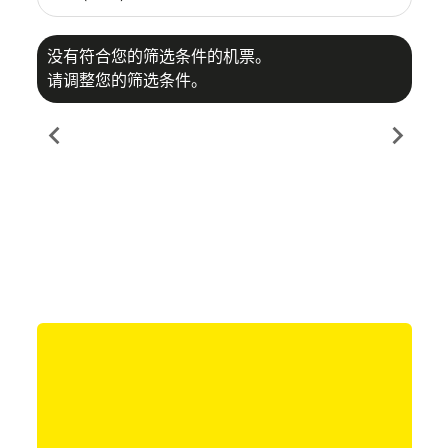
没有符合您的筛选条件的机票。
请调整您的筛选条件。
chevron_left
chevron_right