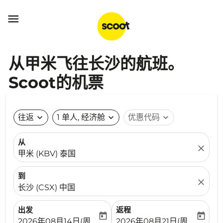

从甲米飞往长沙的航班。
Scoot的机票
往返
expand_more
1 单人, 经济舱
expand_more
优惠代码
expand_more
从
close
甲米 (KBV) 泰国
到
close
长沙 (CSX) 中国
出发
返程
today
today
fc-booking-departure-date-aria-label
fc-booking-return-date-ari
2026年08月14日(周五)
2026年08月21日(周五)