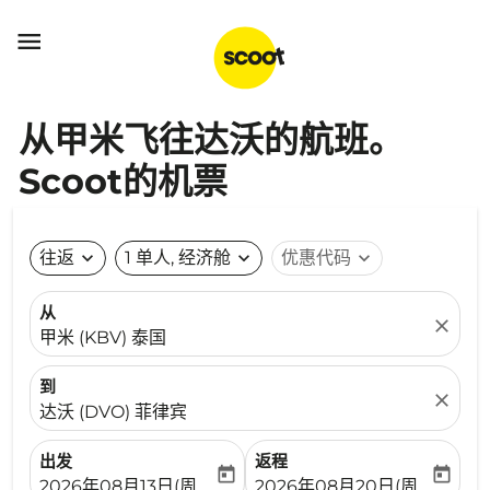

从甲米飞往达沃的航班。
Scoot的机票
往返
expand_more
1 单人, 经济舱
expand_more
优惠代码
expand_more
从
close
甲米 (KBV) 泰国
到
close
达沃 (DVO) 菲律宾
出发
返程
today
today
fc-booking-departure-date-aria-label
fc-booking-return-date-ari
2026年08月13日(周四)
2026年08月20日(周四)