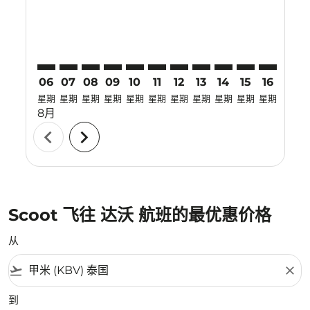
06
07
08
09
10
11
12
13
14
15
16
17
星期
星期
星期
星期
星期
星期
星期
星期
星期
星期
星期
星期
8月
chevron_left
chevron_right
Scoot 飞往 达沃 航班的最优惠价格
从
flight_takeoff
close
到