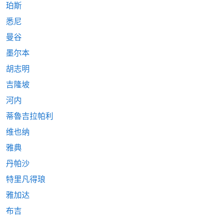
珀斯
悉尼
曼谷
墨尔本
胡志明
吉隆坡
河内
蒂魯吉拉帕利
维也纳
雅典
丹帕沙
特里凡得琅
雅加达
布吉