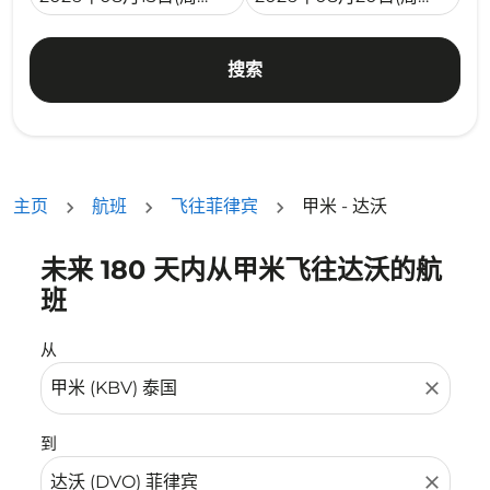
搜索
主页
航班
飞往菲律宾
甲米 - 达沃
未来 180 天内从甲米飞往达沃的航
没有符合您的筛选条件的机票。请调整您的筛选条件。
班
从
close
到
close