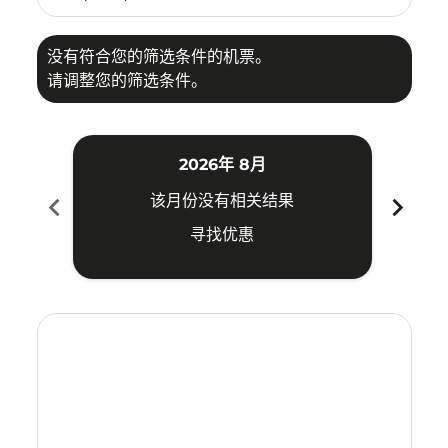
没有符合您的筛选条件的机票。
请调整您的筛选条件。
2026年 8月
chevron_left
chevron_right
该月份没有相关结果
寻找优惠
Displaying fares for 八月-2026
KBV–DVO: cmp-view-offers-disclaimer. 寻找优惠
KBV–DVO: cmp-view-offers-disclaimer. 寻找优惠
KBV–DVO: cmp-view-offers-disclaimer. 寻
KBV–DVO: cmp-view-offers-disclaime
KBV–DVO: cmp-view-offers-discl
KBV–DVO: cmp-view-offers-di
KBV–DVO: cmp-view-offer
KBV–DVO: cmp-view-o
KBV–DVO: cmp-vie
KBV–DVO: cmp
KBV–DVO:
KBV–D
K