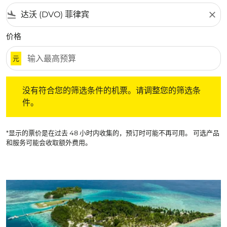
flight_land
close
价格
元
没有符合您的筛选条件的机票。请调整您的筛选条件。
没有符合您的筛选条件的机票。请调整您的筛选条
件。
*显示的票价是在过去 48 小时内收集的，预订时可能不再可用。 可选产品
和服务可能会收取额外费用。