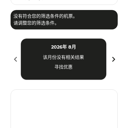
没有符合您的筛选条件的机票。
请调整您的筛选条件。
2026年 8月
chevron_left
chevron_right
该月份没有相关结果
寻找优惠
Displaying fares for 八月-2026
KBV–CJU: cmp-view-offers-disclaimer. 寻找优惠
KBV–CJU: cmp-view-offers-disclaimer. 寻找优惠
KBV–CJU: cmp-view-offers-disclaimer. 寻找
KBV–CJU: cmp-view-offers-disclaimer
KBV–CJU: cmp-view-offers-discla
KBV–CJU: cmp-view-offers-di
KBV–CJU: cmp-view-offers
KBV–CJU: cmp-view-of
KBV–CJU: cmp-vie
KBV–CJU: cmp
KBV–CJU:
KBV–C
K