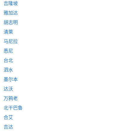
吉隆坡
雅加达
胡志明
清萊
马尼拉
悉尼
台北
泗水
墨尔本
达沃
万鸦老
北干巴魯
合艾
吉达