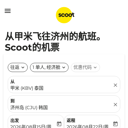

从甲米飞往济州的航班。
Scoot的机票
往返
expand_more
1 单人, 经济舱
expand_more
优惠代码
expand_more
从
close
甲米 (KBV) 泰国
到
close
济州岛 (CJU) 韩国
出发
返程
today
today
fc-booking-departure-date-aria-label
fc-booking-return-date-ari
2026年08月15日(周六)
2026年08月22日(周六)