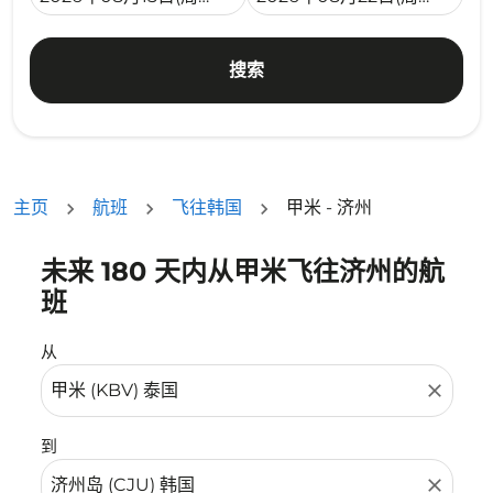
搜索
主页
航班
飞往韩国
甲米 - 济州
未来 180 天内从甲米飞往济州的航
没有符合您的筛选条件的机票。请调整您的筛选条件。
班
从
close
到
close