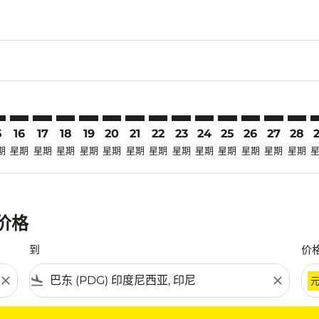
claimer. 寻找优惠
-disclaimer. 寻找优惠
ers-disclaimer. 寻找优惠
-offers-disclaimer. 寻找优惠
view-offers-disclaimer. 寻找优惠
cmp-view-offers-disclaimer. 寻找优惠
G: cmp-view-offers-disclaimer. 寻找优惠
V–PDG: cmp-view-offers-disclaimer. 寻找优惠
KBV–PDG: cmp-view-offers-disclaimer. 寻找优惠
KBV–PDG: cmp-view-offers-disclaimer. 寻找优惠
KBV–PDG: cmp-view-offers-disclaimer. 寻找优惠
KBV–PDG: cmp-view-offers-disclaimer. 寻找
KBV–PDG: cmp-view-offers-disclaimer
KBV–PDG: cmp-view-offers-discla
KBV–PDG: cmp-view-offers-di
KBV–PDG: cmp-view-offers
KBV–PDG: cmp-view-of
KBV–PDG: cmp-vie
KBV–PDG: cmp
KBV–PDG: 
KBV–P
K
5
16
17
18
19
20
21
22
23
24
25
26
27
28
期
星期
星期
星期
星期
星期
星期
星期
星期
星期
星期
星期
星期
星期
惠价格
到
价
close
flight_land
close
条件。