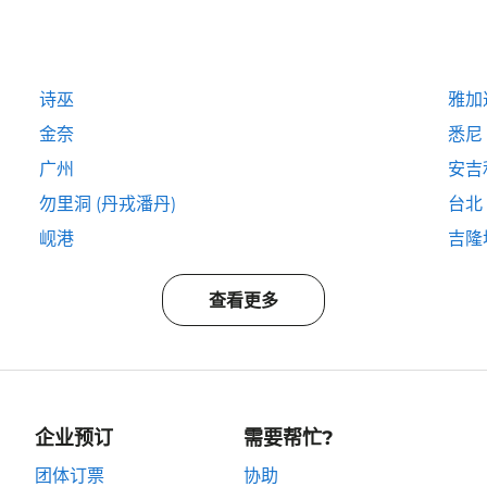
诗巫
雅加
金奈
悉尼
广州
安吉
勿里洞 (丹戎潘丹)
台北
岘港
吉隆
查看更多
企业预订
需要帮忙?
团体订票
协助