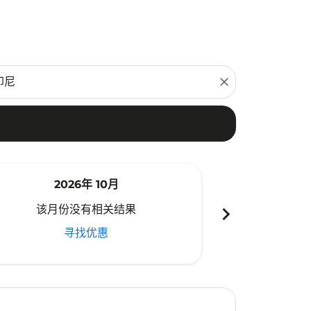
close
2026年 10月
20
chevron_right
该月份没有相关结果
该月份
寻找优惠