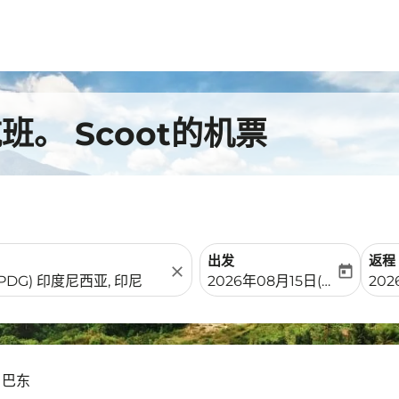
。 Scoot的机票
出发
返程
close
today
fc-booking-departure-date-
fc-b
2026年08月15日(周六)
202
- 巴东