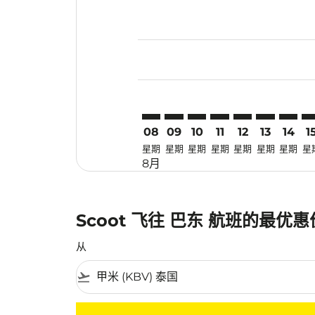
Displaying fares for 八月-2026
KBV–PDG: cmp-view-offers-dis
KBV–PDG: cmp-view-offers
KBV–PDG: cmp-view-off
KBV–PDG: cmp-view
KBV–PDG: cmp-
KBV–PDG: 
KBV–PD
KB
08
09
10
11
12
13
14
1
星期
星期
星期
星期
星期
星期
星期
星
8月
Scoot 飞往 巴东 航班的最优
从
flight_takeoff
没有符合您的筛选条件的机票。请调整您的筛选