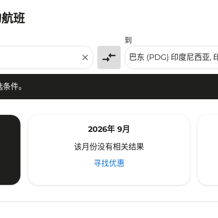
的航班
条件。
到
compare_arrows
close
选条件。
2026年 9月
该月份没有相关结果
寻找优惠