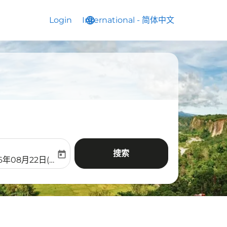
Login
International
language
keyboard_arrow_down
-
简体中文
搜索
today
aria-label
ooking-return-date-aria-label
6年08月22日(周六)