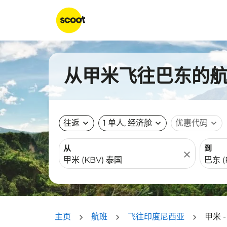
从甲米飞往巴东的航班
往返
expand_more
1 单人, 经济舱
expand_more
优惠代码
expand_more
从
到
close
主页
航班
飞往印度尼西亚
甲米 