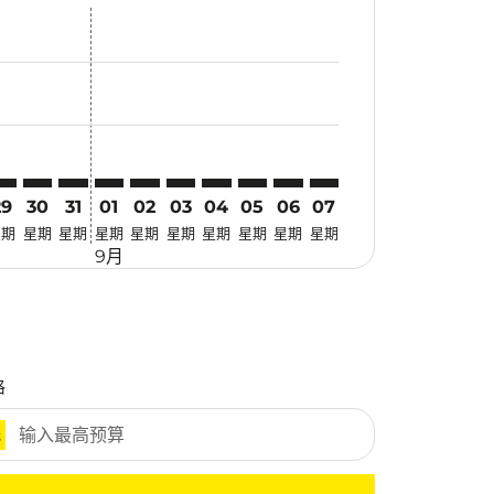
优惠
. 寻找优惠
imer. 寻找优惠
sclaimer. 寻找优惠
-disclaimer. 寻找优惠
fers-disclaimer. 寻找优惠
w-offers-disclaimer. 寻找优惠
-view-offers-disclaimer. 寻找优惠
cmp-view-offers-disclaimer. 寻找优惠
DG: cmp-view-offers-disclaimer. 寻找优惠
BV–PDG: cmp-view-offers-disclaimer. 寻找优惠
KBV–PDG: cmp-view-offers-disclaimer. 寻找优惠
KBV–PDG: cmp-view-offers-disclaimer. 寻找优惠
KBV–PDG: cmp-view-offers-disclaimer. 寻找优惠
KBV–PDG: cmp-view-offers-disclaimer. 寻
KBV–PDG: cmp-view-offers-disclaime
KBV–PDG: cmp-view-offers-discl
KBV–PDG: cmp-view-offers-di
KBV–PDG: cmp-view-offer
KBV–PDG: cmp-view-o
29
30
31
01
02
03
04
05
06
07
星期
星期
星期
星期
星期
星期
星期
星期
星期
星期
9月
格
元