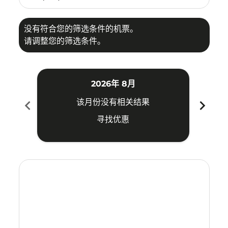
没有符合您的筛选条件的机票。
请调整您的筛选条件。
2026年 8月
chevron_left
chevron_right
该月份没有相关结果
寻找优惠
Displaying fares for 八月-2026
KBV–KIX: cmp-view-offers-disclaimer. 寻找优惠
KBV–KIX: cmp-view-offers-disclaimer. 寻找优惠
KBV–KIX: cmp-view-offers-disclaimer. 寻找
KBV–KIX: cmp-view-offers-disclaimer
KBV–KIX: cmp-view-offers-discla
KBV–KIX: cmp-view-offers-dis
KBV–KIX: cmp-view-offers
KBV–KIX: cmp-view-of
KBV–KIX: cmp-vie
KBV–KIX: cmp
KBV–KIX:
KBV–K
K