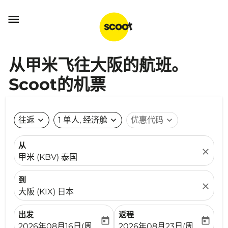

从甲米飞往大阪的航班。
Scoot的机票
往返
expand_more
1 单人, 经济舱
expand_more
优惠代码
expand_more
从
close
甲米 (KBV) 泰国
到
close
大阪 (KIX) 日本
出发
返程
today
today
fc-booking-departure-date-aria-label
fc-booking-return-date-ari
2026年08月16日(周日)
2026年08月23日(周日)