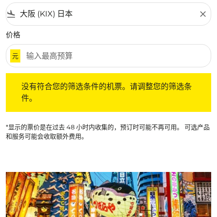
flight_land
close
价格
元
没有符合您的筛选条件的机票。请调整您的筛选条件。
没有符合您的筛选条件的机票。请调整您的筛选条
件。
*显示的票价是在过去 48 小时内收集的，预订时可能不再可用。 可选产品
和服务可能会收取额外费用。