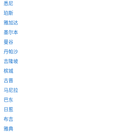
悉尼
珀斯
雅加达
墨尔本
曼谷
丹帕沙
吉隆坡
槟城
古晋
马尼拉
巴东
日惹
布吉
雅典