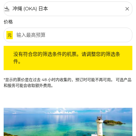
flight_land
close
价格
元
没有符合您的筛选条件的机票。请调整您的筛选条件。
没有符合您的筛选条件的机票。请调整您的筛选条
件。
*显示的票价是在过去 48 小时内收集的，预订时可能不再可用。 可选产品
和服务可能会收取额外费用。