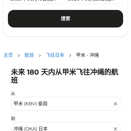
搜索
主页
航班
飞往日本
甲米 - 冲绳
未来 180 天内从甲米飞往冲绳的航
没有符合您的筛选条件的机票。请调整您的筛选条件。
班
从
close
到
close