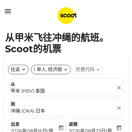

从甲米飞往冲绳的航班。
Scoot的机票
往返
expand_more
1 单人, 经济舱
expand_more
优惠代码
expand_more
从
close
甲米 (KBV) 泰国
到
close
冲绳 (OKA) 日本
出发
返程
today
today
fc-booking-departure-date-aria-label
fc-booking-return-date-ari
2026年08月16日(周日)
2026年08月23日(周日)