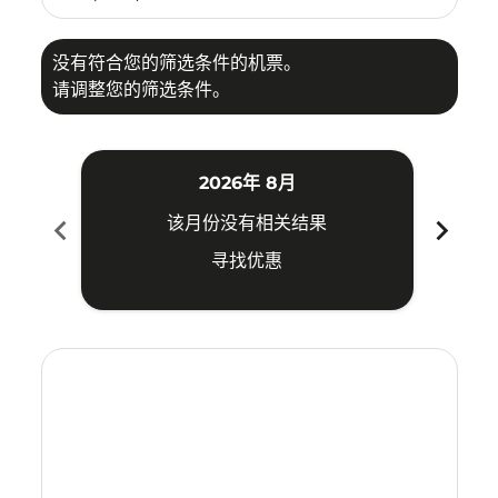
没有符合您的筛选条件的机票。
请调整您的筛选条件。
2026年 8月
chevron_left
chevron_right
该月份没有相关结果
寻找优惠
Displaying fares for 八月-2026
KBV–OKA: cmp-view-offers-disclaimer. 寻找优惠
KBV–OKA: cmp-view-offers-disclaimer. 寻找优惠
KBV–OKA: cmp-view-offers-disclaimer. 寻
KBV–OKA: cmp-view-offers-disclaime
KBV–OKA: cmp-view-offers-discla
KBV–OKA: cmp-view-offers-di
KBV–OKA: cmp-view-offer
KBV–OKA: cmp-view-o
KBV–OKA: cmp-vie
KBV–OKA: cmp
KBV–OKA:
KBV–O
K