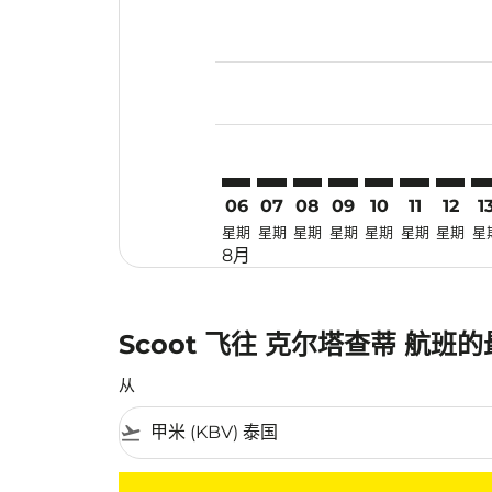
Displaying fares for 八月-2026
KBV–KJT: cmp-view-offers-disc
KBV–KJT: cmp-view-offers-
KBV–KJT: cmp-view-off
KBV–KJT: cmp-view
KBV–KJT: cmp-
KBV–KJT: c
KBV–KJ
KB
06
07
08
09
10
11
12
1
星期
星期
星期
星期
星期
星期
星期
星
8月
Scoot 飞往 克尔塔查蒂 航班
从
flight_takeoff
没有符合您的筛选条件的机票。请调整您的筛选