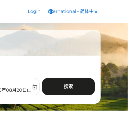
Login
International
language
keyboard_arrow_down
-
简体中文
搜索
today
aria-label
ooking-return-date-aria-label
26年08月20日(周四)