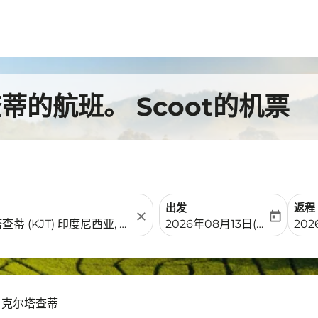
的航班。 Scoot的机票
出发
返程
close
today
fc-booking-departure-date-
fc-b
2026年08月13日(周四)
20
- 克尔塔查蒂