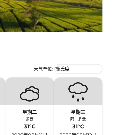
Weather unit option 摄氏度 Selecte
天气单位
:
摄氏度
keyboard_arrow_down
星期二
星期三
多云
阴，多云
31°C
31°C