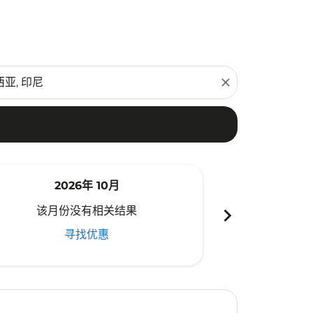
close
2026年 10月
20
chevron_right
该月份没有相关结果
该月份
寻找优惠