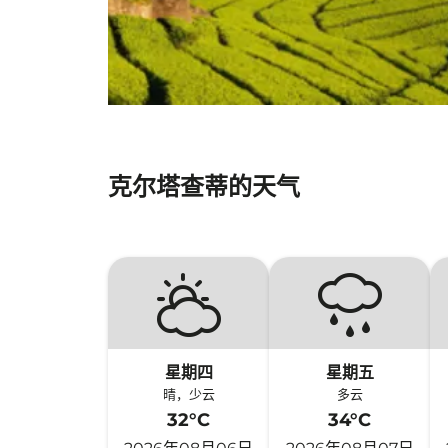
克尔塔查蒂的天气
星期四
星期五
晴，少云
多云
32°C
34°C