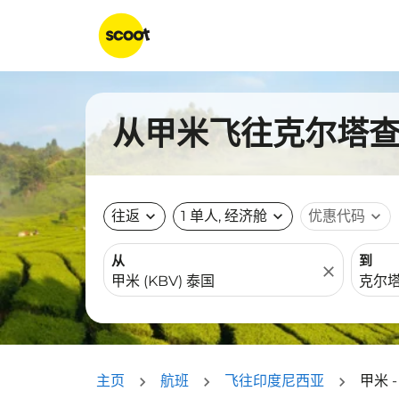
从甲米飞往克尔塔查蒂
往返
expand_more
1 单人, 经济舱
expand_more
优惠代码
expand_more
从
到
close
主页
航班
飞往印度尼西亚
甲米 