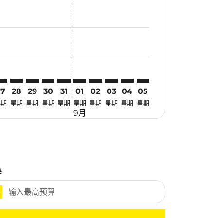
惠
 寻找优惠
mer. 寻找优惠
claimer. 寻找优惠
-disclaimer. 寻找优惠
fers-disclaimer. 寻找优惠
-offers-disclaimer. 寻找优惠
view-offers-disclaimer. 寻找优惠
cmp-view-offers-disclaimer. 寻找优惠
JT: cmp-view-offers-disclaimer. 寻找优惠
BV–KJT: cmp-view-offers-disclaimer. 寻找优惠
KBV–KJT: cmp-view-offers-disclaimer. 寻找优惠
KBV–KJT: cmp-view-offers-disclaimer. 寻找优惠
KBV–KJT: cmp-view-offers-disclaimer. 寻找优惠
KBV–KJT: cmp-view-offers-disclaimer. 寻找
KBV–KJT: cmp-view-offers-disclaimer
KBV–KJT: cmp-view-offers-discla
KBV–KJT: cmp-view-offers-di
KBV–KJT: cmp-view-offers
KBV–KJT: cmp-view-of
27
28
29
30
31
01
02
03
04
05
星期
星期
星期
星期
星期
星期
星期
星期
星期
星期
9月
格
元