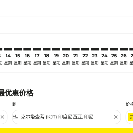
laimer. 寻找优惠
disclaimer. 寻找优惠
ers-disclaimer. 寻找优惠
-offers-disclaimer. 寻找优惠
view-offers-disclaimer. 寻找优惠
mp-view-offers-disclaimer. 寻找优惠
T: cmp-view-offers-disclaimer. 寻找优惠
V–KJT: cmp-view-offers-disclaimer. 寻找优惠
KBV–KJT: cmp-view-offers-disclaimer. 寻找优惠
KBV–KJT: cmp-view-offers-disclaimer. 寻找优惠
KBV–KJT: cmp-view-offers-disclaimer. 寻找优惠
KBV–KJT: cmp-view-offers-disclaimer. 寻找优
KBV–KJT: cmp-view-offers-disclaimer.
KBV–KJT: cmp-view-offers-disclai
KBV–KJT: cmp-view-offers-dis
KBV–KJT: cmp-view-offers
KBV–KJT: cmp-view-of
KBV–KJT: cmp-view
KBV–KJT: cmp-
KBV–KJT: 
KBV–K
K
3
14
15
16
17
18
19
20
21
22
23
24
25
26
期
星期
星期
星期
星期
星期
星期
星期
星期
星期
星期
星期
星期
星期
的最优惠价格
到
价
close
flight_land
close
条件。