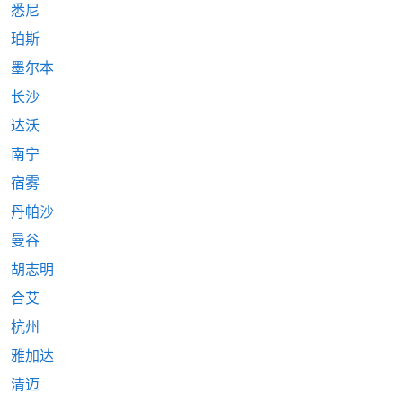
悉尼
珀斯
墨尔本
长沙
达沃
南宁
宿雾
丹帕沙
曼谷
胡志明
合艾
杭州
雅加达
清迈