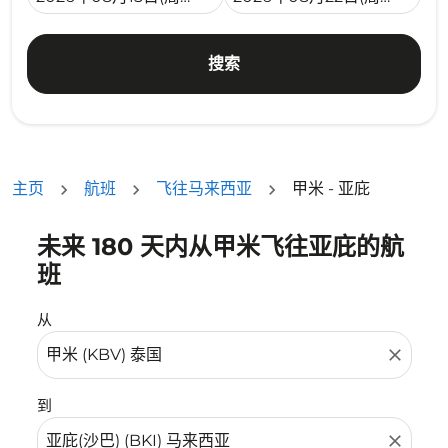
搜索
主页
航班
飞往马来西亚
甲米 - 亚庇
未来 180 天内从甲米飞往亚庇的航
没有符合您的筛选条件的机票。请调整您的筛选条件。
班
从
close
到
close