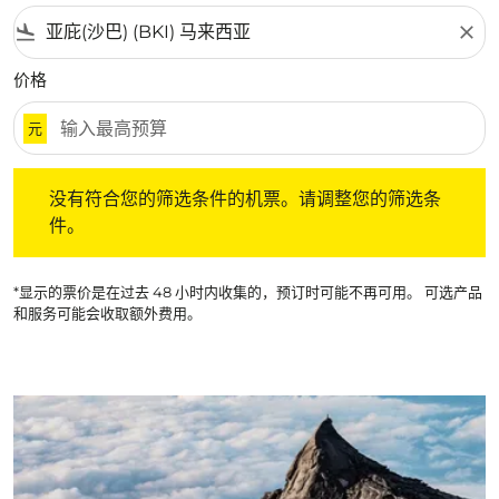
flight_land
close
价格
元
没有符合您的筛选条件的机票。请调整您的筛选条件。
没有符合您的筛选条件的机票。请调整您的筛选条
件。
*显示的票价是在过去 48 小时内收集的，预订时可能不再可用。 可选产品
和服务可能会收取额外费用。