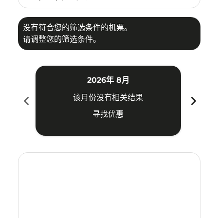
没有符合您的筛选条件的机票。
请调整您的筛选条件。
2026年 8月
chevron_left
chevron_right
该月份没有相关结果
寻找优惠
Displaying fares for 八月-2026
KBV–BKI: cmp-view-offers-disclaimer. 寻找优惠
KBV–BKI: cmp-view-offers-disclaimer. 寻找优惠
KBV–BKI: cmp-view-offers-disclaimer. 寻找
KBV–BKI: cmp-view-offers-disclaimer
KBV–BKI: cmp-view-offers-discla
KBV–BKI: cmp-view-offers-di
KBV–BKI: cmp-view-offers
KBV–BKI: cmp-view-of
KBV–BKI: cmp-vie
KBV–BKI: cmp
KBV–BKI:
KBV–B
K