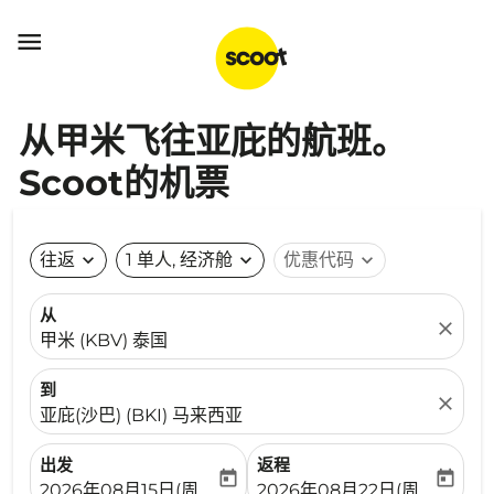

从甲米飞往亚庇的航班。
Scoot的机票
往返
expand_more
1 单人, 经济舱
expand_more
优惠代码
expand_more
从
close
甲米 (KBV) 泰国
到
close
亚庇(沙巴) (BKI) 马来西亚
出发
返程
today
today
fc-booking-departure-date-aria-label
fc-booking-return-date-ari
2026年08月15日(周六)
2026年08月22日(周六)