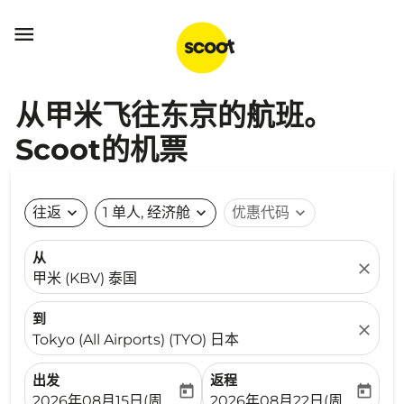

从甲米飞往东京的航班。
Scoot的机票
往返
expand_more
1 单人, 经济舱
expand_more
优惠代码
expand_more
从
close
甲米 (KBV) 泰国
到
close
Tokyo (All Airports) (TYO) 日本
出发
返程
today
today
fc-booking-departure-date-aria-label
fc-booking-return-date-ari
2026年08月15日(周六)
2026年08月22日(周六)