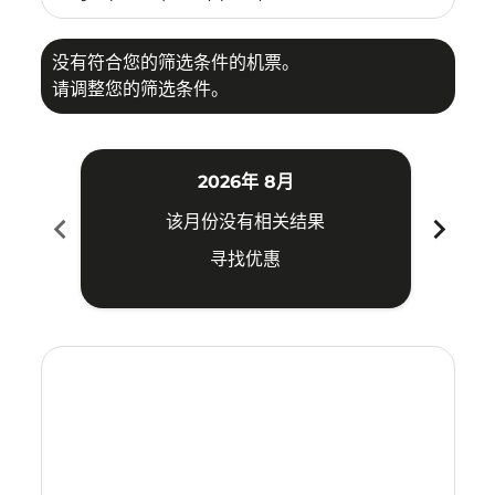
没有符合您的筛选条件的机票。
请调整您的筛选条件。
2026年 8月
chevron_left
chevron_right
该月份没有相关结果
寻找优惠
Displaying fares for 八月-2026
KBV–TYO: cmp-view-offers-disclaimer. 寻找优惠
KBV–TYO: cmp-view-offers-disclaimer. 寻找优惠
KBV–TYO: cmp-view-offers-disclaimer. 寻
KBV–TYO: cmp-view-offers-disclaimer
KBV–TYO: cmp-view-offers-discla
KBV–TYO: cmp-view-offers-di
KBV–TYO: cmp-view-offer
KBV–TYO: cmp-view-of
KBV–TYO: cmp-vie
KBV–TYO: cmp
KBV–TYO:
KBV–T
K