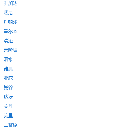
雅加达
悉尼
丹帕沙
墨尔本
清迈
吉隆坡
泗水
雅典
亚庇
曼谷
达沃
关丹
美里
三寶瓏