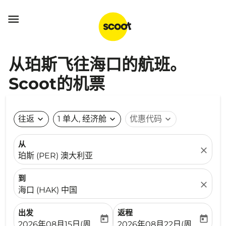

从珀斯飞往海口的航班。
Scoot的机票
往返
expand_more
1 单人, 经济舱
expand_more
优惠代码
expand_more
从
close
珀斯 (PER) 澳大利亚
到
close
海口 (HAK) 中国
出发
返程
today
today
fc-booking-departure-date-aria-label
fc-booking-return-date-ari
2026年08月15日(周六)
2026年08月22日(周六)