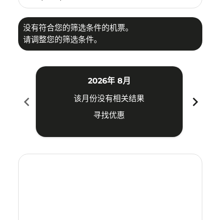
没有符合您的筛选条件的机票。
请调整您的筛选条件。
2026年 8月
chevron_left
chevron_right
该月份没有相关结果
寻找优惠
Displaying fares for 八月-2026
PER–HAK: cmp-view-offers-disclaimer. 寻找优惠
PER–HAK: cmp-view-offers-disclaimer. 寻找优惠
PER–HAK: cmp-view-offers-disclaimer. 寻
PER–HAK: cmp-view-offers-disclaime
PER–HAK: cmp-view-offers-discla
PER–HAK: cmp-view-offers-di
PER–HAK: cmp-view-offer
PER–HAK: cmp-view-of
PER–HAK: cmp-vie
PER–HAK: cmp
PER–HAK:
PER–H
P