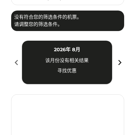
没有符合您的筛选条件的机票。
请调整您的筛选条件。
2026年 8月
chevron_left
chevron_right
该月份没有相关结果
寻找优惠
Displaying fares for 八月-2026
PER–SWA: cmp-view-offers-disclaimer. 寻找优惠
PER–SWA: cmp-view-offers-disclaimer. 寻找优惠
PER–SWA: cmp-view-offers-disclaimer. 寻
PER–SWA: cmp-view-offers-disclaime
PER–SWA: cmp-view-offers-discla
PER–SWA: cmp-view-offers-di
PER–SWA: cmp-view-offer
PER–SWA: cmp-view-o
PER–SWA: cmp-vie
PER–SWA: cmp
PER–SWA:
PER–S
P