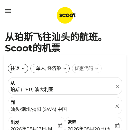

从珀斯飞往汕头的航班。
Scoot的机票
往返
expand_more
1 单人, 经济舱
expand_more
优惠代码
expand_more
从
close
珀斯 (PER) 澳大利亚
到
close
汕头/潮州/揭阳 (SWA) 中国
出发
返程
today
today
fc-booking-departure-date-aria-label
fc-booking-return-date-ari
2026年08月13日(周四)
2026年08月20日(周四)