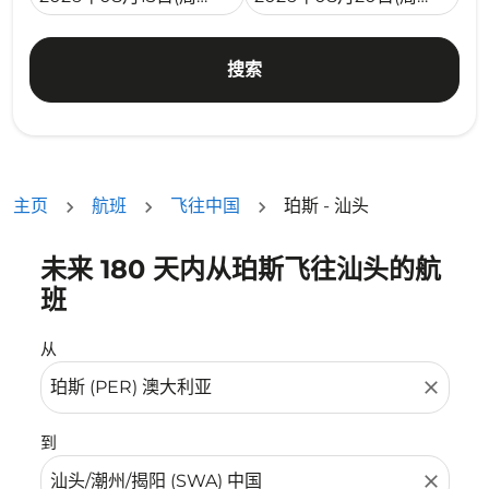
搜索
主页
航班
飞往中国
珀斯 - 汕头
未来 180 天内从珀斯飞往汕头的航
没有符合您的筛选条件的机票。请调整您的筛选条件。
班
从
close
到
close