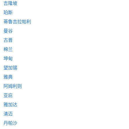
吉隆坡
珀斯
蒂魯吉拉帕利
曼谷
古晋
棉兰
坤甸
望加锡
雅典
阿姆利则
亚庇
雅加达
清迈
丹帕沙