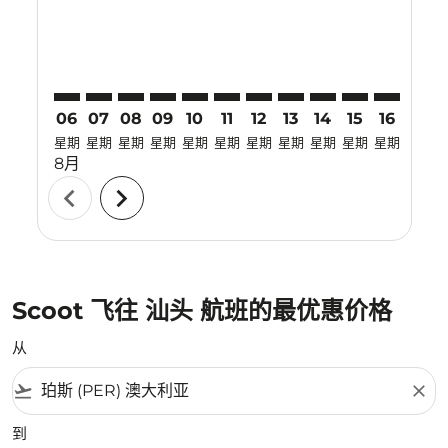
06
07
08
09
10
11
12
13
14
15
16
17
星期
星期
星期
星期
星期
星期
星期
星期
星期
星期
星期
星期
8月
chevron_left
chevron_right
Scoot 飞往 汕头 航班的最优惠价格
从
flight_takeoff
close
到