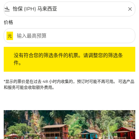
flight_land
close
价格
元
没有符合您的筛选条件的机票。请调整您的筛选条件。
没有符合您的筛选条件的机票。请调整您的筛选条
件。
*显示的票价是在过去 48 小时内收集的，预订时可能不再可用。 可选产品
和服务可能会收取额外费用。