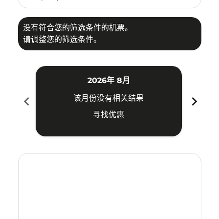
没有符合您的筛选条件的机票。
请调整您的筛选条件。
2026年 8月
chevron_left
chevron_right
该月份没有相关结果
寻找优惠
Displaying fares for 八月-2026
PER–IPH: cmp-view-offers-disclaimer. 寻找优惠
PER–IPH: cmp-view-offers-disclaimer. 寻找优惠
PER–IPH: cmp-view-offers-disclaimer. 寻找
PER–IPH: cmp-view-offers-disclaimer
PER–IPH: cmp-view-offers-discla
PER–IPH: cmp-view-offers-di
PER–IPH: cmp-view-offers
PER–IPH: cmp-view-of
PER–IPH: cmp-vie
PER–IPH: cmp
PER–IPH:
PER–I
P