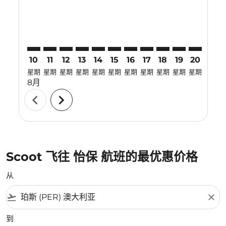
10
11
12
13
14
15
16
17
18
19
20
21
星期
星期
星期
星期
星期
星期
星期
星期
星期
星期
星期
星期
8月
chevron_left
chevron_right
Scoot 飞往 怡保 航班的最优惠价格
从
flight_takeoff
close
到