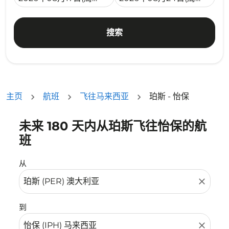
搜索
主页
航班
飞往马来西亚
珀斯 - 怡保
未来 180 天内从珀斯飞往怡保的航
没有符合您的筛选条件的机票。请调整您的筛选条件。
班
从
close
到
close