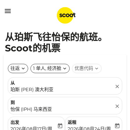

从珀斯飞往怡保的航班。
Scoot的机票
往返
expand_more
1 单人, 经济舱
expand_more
优惠代码
expand_more
从
close
珀斯 (PER) 澳大利亚
到
close
怡保 (IPH) 马来西亚
出发
返程
today
today
fc-booking-departure-date-aria-label
fc-booking-return-date-ari
2026年08月17日(周一)
2026年08月24日(周一)