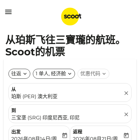

从珀斯飞往三寶瓏的航班。
Scoot的机票
往返
expand_more
1 单人, 经济舱
expand_more
优惠代码
expand_more
从
close
珀斯 (PER) 澳大利亚
到
close
三宝垄 (SRG) 印度尼西亚, 印尼
出发
返程
today
today
fc-booking-departure-date-aria-label
fc-booking-return-date-ari
2026年08月14日(周五)
2026年08月21日(周五)