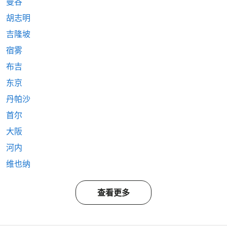
曼谷
胡志明
吉隆坡
宿雾
布吉
东京
丹帕沙
首尔
大阪
河内
维也纳
查看更多