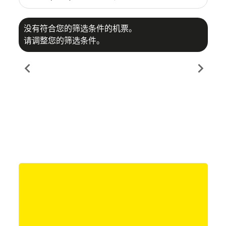
没有符合您的筛选条件的机票。
请调整您的筛选条件。
chevron_left
chevron_right