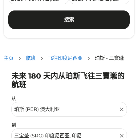
搜索
主页
航班
飞往印度尼西亚
珀斯 - 三寶瓏
未来 180 天内从珀斯飞往三寶瓏的
没有符合您的筛选条件的机票。请调整您的筛选条件。
航班
从
close
到
close