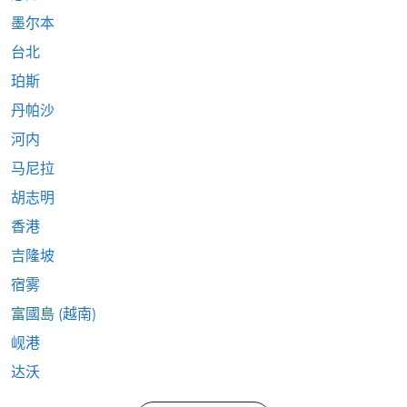
墨尔本
台北
珀斯
丹帕沙
河内
马尼拉
胡志明
香港
吉隆坡
宿雾
富國島 (越南)
岘港
达沃