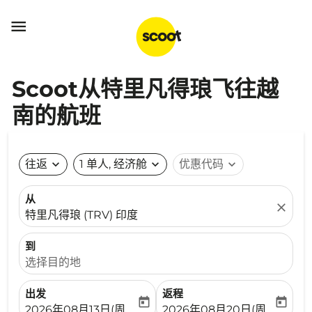

Scoot从特里凡得琅飞往越
南的航班
往返
expand_more
1 单人, 经济舱
expand_more
优惠代码
expand_more
从
close
特里凡得琅 (TRV) 印度
到
选择目的地
出发
返程
today
today
fc-booking-departure-date-aria-label
fc-booking-return-date-ari
2026年08月13日(周四)
2026年08月20日(周四)