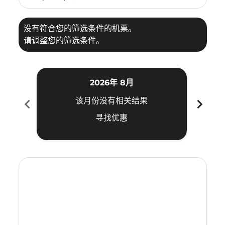
没有符合您的筛选条件的机票。
请调整您的筛选条件。
2026年 8月
chevron_left
chevron_right
该月份没有相关结果
寻找优惠
Displaying fares for 八月-2026
TRV–SBW: cmp-view-offers-disclaimer. 寻找优惠
TRV–SBW: cmp-view-offers-disclaimer. 寻找优惠
TRV–SBW: cmp-view-offers-disclaimer. 寻
TRV–SBW: cmp-view-offers-disclaime
TRV–SBW: cmp-view-offers-discla
TRV–SBW: cmp-view-offers-di
TRV–SBW: cmp-view-offer
TRV–SBW: cmp-view-o
TRV–SBW: cmp-vie
TRV–SBW: cmp
TRV–SBW:
TRV–S
T