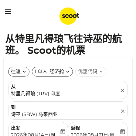

从特里凡得琅飞往诗巫的航
班。 Scoot的机票
往返
expand_more
1 单人, 经济舱
expand_more
优惠代码
expand_more
从
close
特里凡得琅 (TRV) 印度
到
close
诗巫 (SBW) 马来西亚
出发
返程
today
today
fc-booking-departure-date-aria-label
fc-booking-return-date-ari
2026年08月14日(周五)
2026年08月21日(周五)