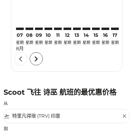
07
08
09
10
11
12
13
14
15
16
17
18
星期
星期
星期
星期
星期
星期
星期
星期
星期
星期
星期
星期
8月
chevron_left
chevron_right
Scoot 飞往 诗巫 航班的最优惠价格
从
flight_takeoff
close
到