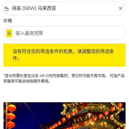
flight_land
close
价格
元
没有符合您的筛选条件的机票。请调整您的筛选条件。
没有符合您的筛选条件的机票。请调整您的筛选条
件。
*显示的票价是在过去 48 小时内收集的，预订时可能不再可用。 可选产品
和服务可能会收取额外费用。