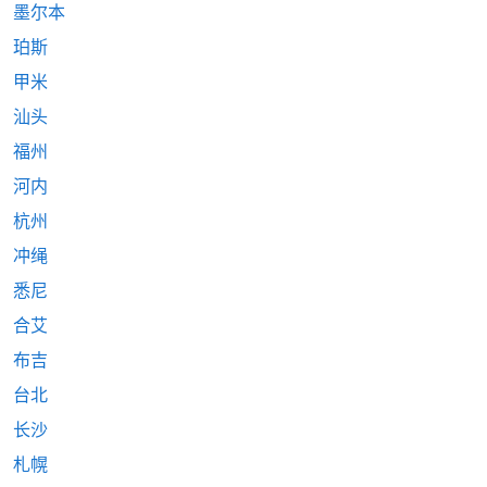
墨尔本
珀斯
甲米
汕头
福州
河内
杭州
冲绳
悉尼
合艾
布吉
台北
长沙
札幌