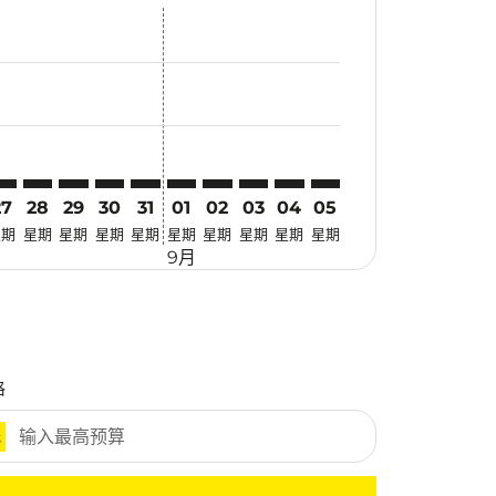
优惠
. 寻找优惠
imer. 寻找优惠
sclaimer. 寻找优惠
-disclaimer. 寻找优惠
fers-disclaimer. 寻找优惠
w-offers-disclaimer. 寻找优惠
-view-offers-disclaimer. 寻找优惠
cmp-view-offers-disclaimer. 寻找优惠
GN: cmp-view-offers-disclaimer. 寻找优惠
RV–SGN: cmp-view-offers-disclaimer. 寻找优惠
TRV–SGN: cmp-view-offers-disclaimer. 寻找优惠
TRV–SGN: cmp-view-offers-disclaimer. 寻找优惠
TRV–SGN: cmp-view-offers-disclaimer. 寻找优惠
TRV–SGN: cmp-view-offers-disclaimer. 寻
TRV–SGN: cmp-view-offers-disclaime
TRV–SGN: cmp-view-offers-discl
TRV–SGN: cmp-view-offers-di
TRV–SGN: cmp-view-offer
TRV–SGN: cmp-view-o
27
28
29
30
31
01
02
03
04
05
星期
星期
星期
星期
星期
星期
星期
星期
星期
星期
9月
格
元