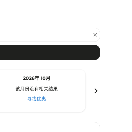
close
2026年 10月
20
chevron_right
该月份没有相关结果
该月份
寻找优惠