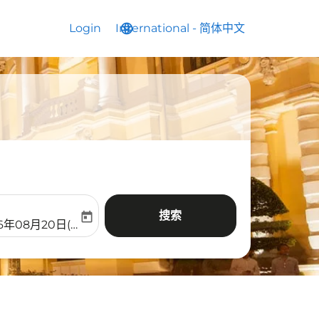
Login
International
language
keyboard_arrow_down
-
简体中文
搜索
today
aria-label
ooking-return-date-aria-label
26年08月20日(周四)