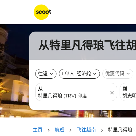
从特里凡得琅飞往胡志
往返
expand_more
1 单人, 经济舱
expand_more
优惠代码
expand_more
从
到
close
主页
航班
飞往越南
特里凡得琅 -