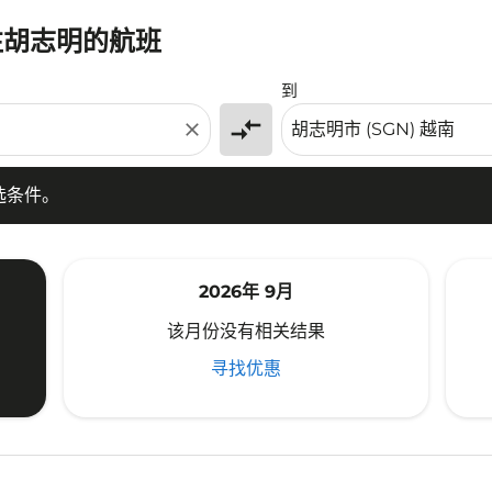
往胡志明的航班
条件。
到
compare_arrows
close
选条件。
2026年 9月
该月份没有相关结果
寻找优惠