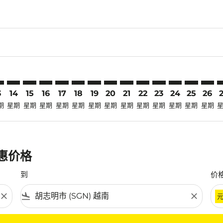
claimer. 寻找优惠
-disclaimer. 寻找优惠
ers-disclaimer. 寻找优惠
-offers-disclaimer. 寻找优惠
view-offers-disclaimer. 寻找优惠
cmp-view-offers-disclaimer. 寻找优惠
N: cmp-view-offers-disclaimer. 寻找优惠
V–SGN: cmp-view-offers-disclaimer. 寻找优惠
TRV–SGN: cmp-view-offers-disclaimer. 寻找优惠
TRV–SGN: cmp-view-offers-disclaimer. 寻找优惠
TRV–SGN: cmp-view-offers-disclaimer. 寻找优惠
TRV–SGN: cmp-view-offers-disclaimer. 寻找
TRV–SGN: cmp-view-offers-disclaimer
TRV–SGN: cmp-view-offers-discla
TRV–SGN: cmp-view-offers-di
TRV–SGN: cmp-view-offers
TRV–SGN: cmp-view-of
TRV–SGN: cmp-vie
TRV–SGN: cmp
TRV–SGN: 
TRV–S
T
3
14
15
16
17
18
19
20
21
22
23
24
25
26
期
星期
星期
星期
星期
星期
星期
星期
星期
星期
星期
星期
星期
星期
优惠价格
到
价
close
flight_land
close
条件。