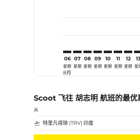
Displaying fares for 八月-2026
TRV–SGN: cmp-view-offers-dis
TRV–SGN: cmp-view-offers
TRV–SGN: cmp-view-off
TRV–SGN: cmp-view
TRV–SGN: cmp-
TRV–SGN: 
TRV–SG
TR
06
07
08
09
10
11
12
1
星期
星期
星期
星期
星期
星期
星期
星
8月
Scoot 飞往 胡志明 航班的最
从
flight_takeoff
没有符合您的筛选条件的机票。请调整您的筛选