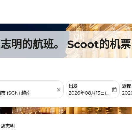
明的航班。 Scoot的机票
出发
返程
close
today
fc-booking-departure-date-
fc-b
2026年08月13日(周四)
20
 胡志明