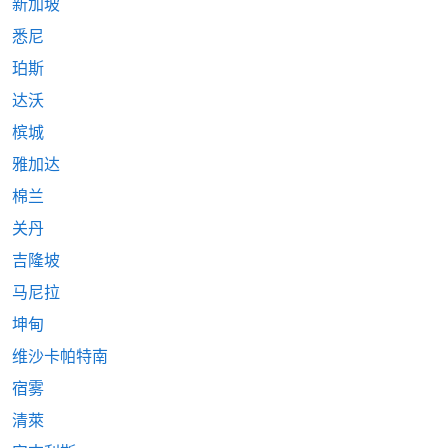
新加坡
悉尼
珀斯
达沃
槟城
雅加达
棉兰
关丹
吉隆坡
马尼拉
坤甸
维沙卡帕特南
宿雾
清萊