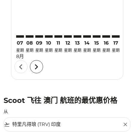
TRV–MFM: cmp-view-offers-disclaimer. 寻找优惠
TRV–MFM: cmp-view-offers-disclaimer. 寻找优惠
TRV–MFM: cmp-view-offers-disclaimer. 寻
TRV–MFM: cmp-view-offers-disclaime
TRV–MFM: cmp-view-offers-discl
TRV–MFM: cmp-view-offers-di
TRV–MFM: cmp-view-offer
TRV–MFM: cmp-view-o
TRV–MFM: cmp-vie
TRV–MFM: cmp
TRV–MFM:
TRV–
T
07
08
09
10
11
12
13
14
15
16
17
18
星期
星期
星期
星期
星期
星期
星期
星期
星期
星期
星期
星期
8月
chevron_left
chevron_right
Scoot 飞往 澳门 航班的最优惠价格
从
flight_takeoff
close