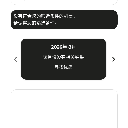
没有符合您的筛选条件的机票。
请调整您的筛选条件。
2026年 8月
chevron_left
chevron_right
该月份没有相关结果
寻找优惠
Displaying fares for 八月-2026
TRV–PEN: cmp-view-offers-disclaimer. 寻找优惠
TRV–PEN: cmp-view-offers-disclaimer. 寻找优惠
TRV–PEN: cmp-view-offers-disclaimer. 寻
TRV–PEN: cmp-view-offers-disclaimer
TRV–PEN: cmp-view-offers-discla
TRV–PEN: cmp-view-offers-di
TRV–PEN: cmp-view-offer
TRV–PEN: cmp-view-of
TRV–PEN: cmp-vie
TRV–PEN: cmp
TRV–PEN:
TRV–P
T