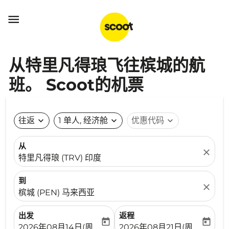

从特里凡得琅飞往槟城的航
班。 Scoot的机票
往返
expand_more
1 单人, 经济舱
expand_more
优惠代码
expand_more
从
close
特里凡得琅 (TRV) 印度
到
close
槟城 (PEN) 马来西亚
出发
返程
today
today
fc-booking-departure-date-aria-label
fc-booking-return-date-ari
2026年08月14日(周五)
2026年08月21日(周五)