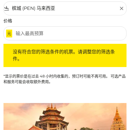
flight_land
close
价格
元
没有符合您的筛选条件的机票。请调整您的筛选条件。
没有符合您的筛选条件的机票。请调整您的筛选条
件。
*显示的票价是在过去 48 小时内收集的，预订时可能不再可用。 可选产品
和服务可能会收取额外费用。