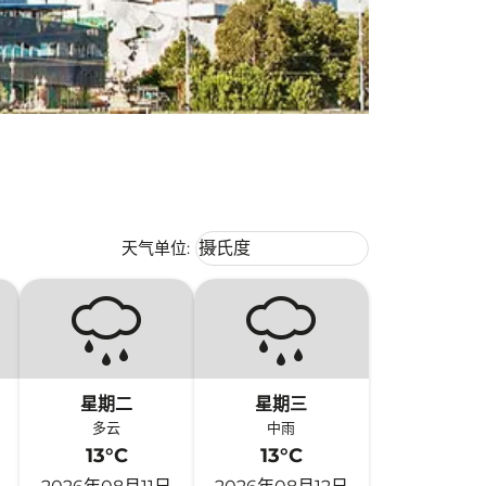
Weather unit option 摄氏度 Selecte
天气单位
:
摄氏度
keyboard_arrow_down
星期二
星期三
多云
中雨
13°C
13°C