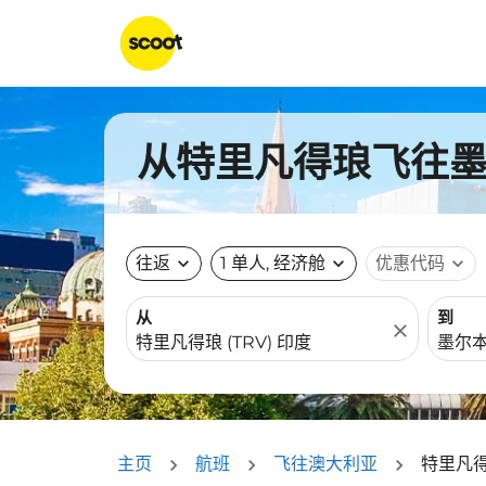
从特里凡得琅飞往墨尔
往返
expand_more
1 单人, 经济舱
expand_more
优惠代码
expand_more
从
到
close
主页
航班
飞往澳大利亚
特里凡得