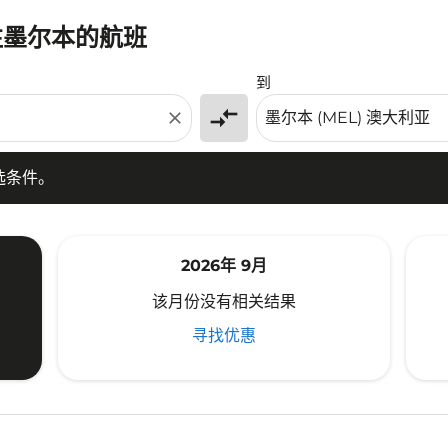
往墨尔本的航班
条件。
到
compare_arrows
close
选条件。
2026年 9月
该月份没有相关结果
寻找优惠