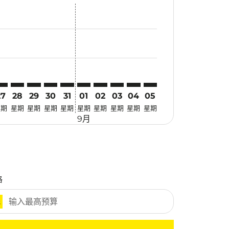
优惠
. 寻找优惠
imer. 寻找优惠
claimer. 寻找优惠
-disclaimer. 寻找优惠
fers-disclaimer. 寻找优惠
w-offers-disclaimer. 寻找优惠
-view-offers-disclaimer. 寻找优惠
cmp-view-offers-disclaimer. 寻找优惠
EL: cmp-view-offers-disclaimer. 寻找优惠
RV–MEL: cmp-view-offers-disclaimer. 寻找优惠
TRV–MEL: cmp-view-offers-disclaimer. 寻找优惠
TRV–MEL: cmp-view-offers-disclaimer. 寻找优惠
TRV–MEL: cmp-view-offers-disclaimer. 寻找优惠
TRV–MEL: cmp-view-offers-disclaimer. 寻
TRV–MEL: cmp-view-offers-disclaime
TRV–MEL: cmp-view-offers-discla
TRV–MEL: cmp-view-offers-di
TRV–MEL: cmp-view-offer
TRV–MEL: cmp-view-o
27
28
29
30
31
01
02
03
04
05
星期
星期
星期
星期
星期
星期
星期
星期
星期
星期
9月
格
元