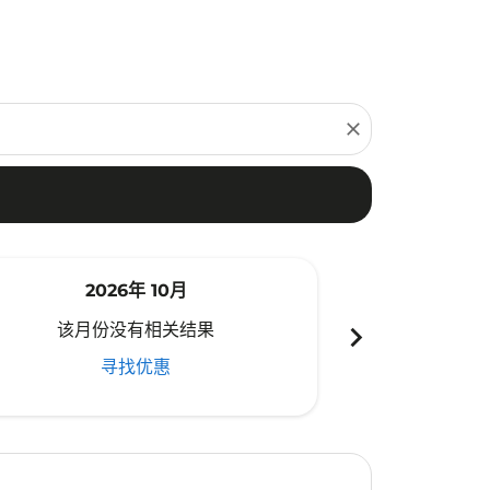
close
2026年 10月
20
chevron_right
该月份没有相关结果
该月份
寻找优惠