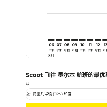
Displaying fares for 八月-2026
TRV–MEL: cmp-view-offers-dis
TRV–MEL: cmp-view-offers-
TRV–MEL: cmp-view-off
TRV–MEL: cmp-view
TRV–MEL: cmp-
TRV–MEL: 
TRV–ME
TR
06
07
08
09
10
11
12
1
星期
星期
星期
星期
星期
星期
星期
星
8月
Scoot 飞往 墨尔本 航班的最
从
flight_takeoff
没有符合您的筛选条件的机票。请调整您的筛选