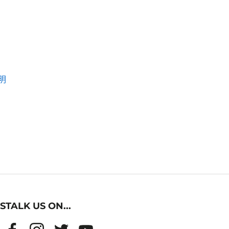
明
STALK US ON...