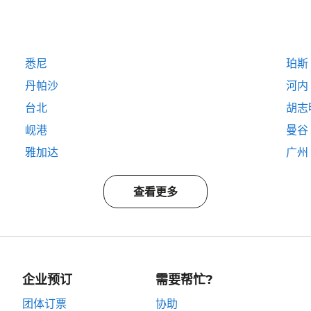
悉尼
珀斯
丹帕沙
河内
台北
胡志
岘港
曼谷
雅加达
广州
查看更多
企业预订
需要帮忙?
团体订票
协助