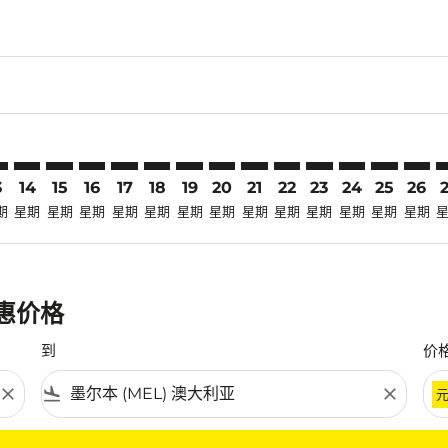
claimer. 寻找优惠
disclaimer. 寻找优惠
ers-disclaimer. 寻找优惠
-offers-disclaimer. 寻找优惠
view-offers-disclaimer. 寻找优惠
cmp-view-offers-disclaimer. 寻找优惠
L: cmp-view-offers-disclaimer. 寻找优惠
V–MEL: cmp-view-offers-disclaimer. 寻找优惠
TRV–MEL: cmp-view-offers-disclaimer. 寻找优惠
TRV–MEL: cmp-view-offers-disclaimer. 寻找优惠
TRV–MEL: cmp-view-offers-disclaimer. 寻找优惠
TRV–MEL: cmp-view-offers-disclaimer. 寻找
TRV–MEL: cmp-view-offers-disclaimer
TRV–MEL: cmp-view-offers-discla
TRV–MEL: cmp-view-offers-dis
TRV–MEL: cmp-view-offers
TRV–MEL: cmp-view-of
TRV–MEL: cmp-vie
TRV–MEL: cmp
TRV–MEL: 
TRV–M
T
3
14
15
16
17
18
19
20
21
22
23
24
25
26
期
星期
星期
星期
星期
星期
星期
星期
星期
星期
星期
星期
星期
星期
优惠价格
到
价
close
flight_land
close
条件。