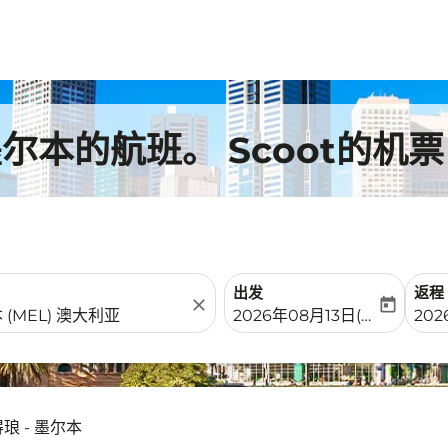
本的航班。 Scoot的机票
出发
返程
close
today
fc-booking-departure-date-
fc-b
2026年08月13日(周四)
20
琅 - 墨尔本