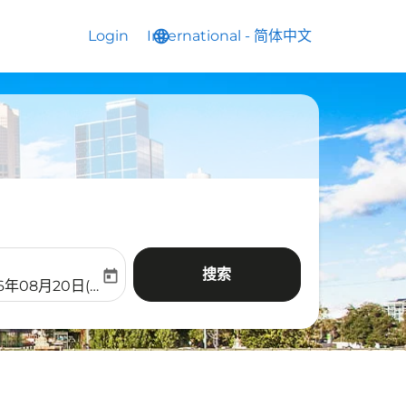
Login
International
language
keyboard_arrow_down
-
简体中文
搜索
today
aria-label
ooking-return-date-aria-label
26年08月20日(周四)