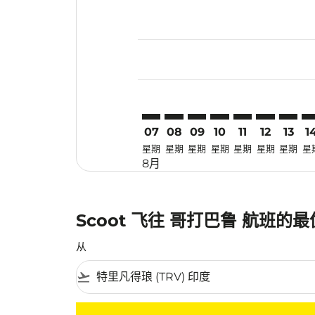
Displaying fares for 八月-2026
TRV–KBR: cmp-view-offers-disc
TRV–KBR: cmp-view-offers-
TRV–KBR: cmp-view-off
TRV–KBR: cmp-view
TRV–KBR: cmp-
TRV–KBR: 
TRV–KB
TR
07
08
09
10
11
12
13
1
星期
星期
星期
星期
星期
星期
星期
星
8月
Scoot 飞往 哥打巴鲁 航班的
从
flight_takeoff
没有符合您的筛选条件的机票。请调整您的筛选