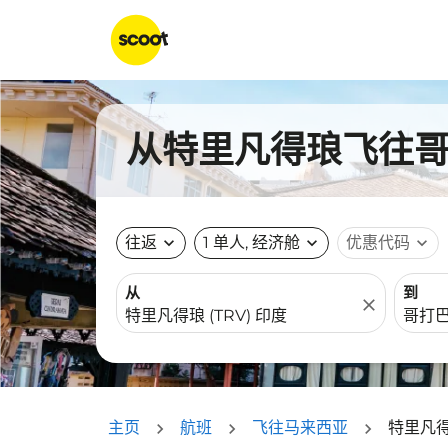
从特里凡得琅飞往哥打
往返
expand_more
1 单人, 经济舱
expand_more
优惠代码
expand_more
从
到
close
主页
航班
飞往马来西亚
特里凡得