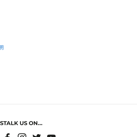
明
STALK US ON...