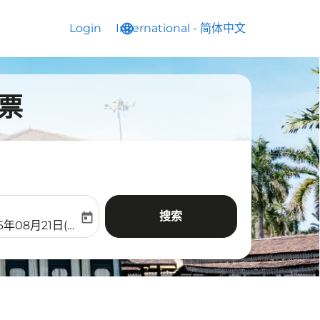
Login
International
language
keyboard_arrow_down
-
简体中文
票
搜索
today
aria-label
ooking-return-date-aria-label
6年08月21日(周五)