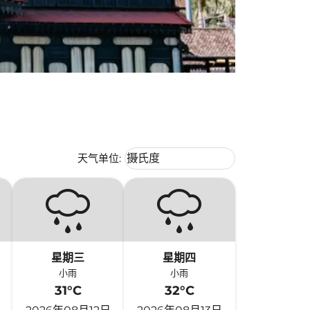
Weather unit option 摄氏度 Selecte
天气单位
:
摄氏度
keyboard_arrow_down
星期三
星期四
小雨
小雨
31°C
32°C