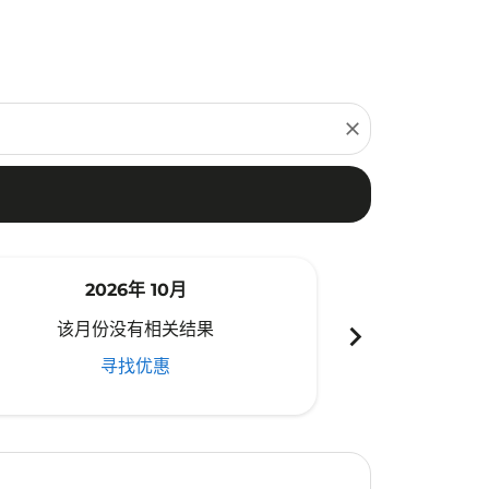
close
2026年 10月
20
chevron_right
该月份没有相关结果
该月份
寻找优惠