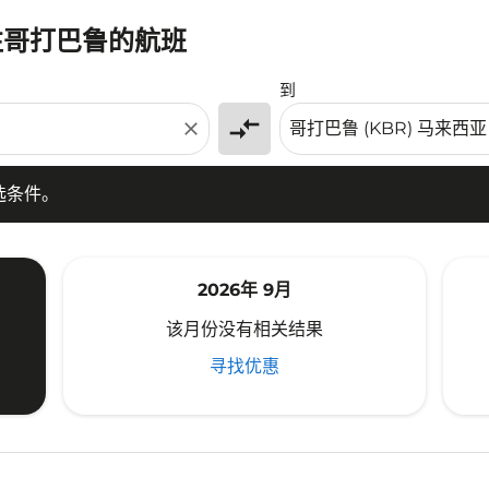
飞往哥打巴鲁的航班
条件。
到
compare_arrows
close
选条件。
2026年 9月
该月份没有相关结果
寻找优惠