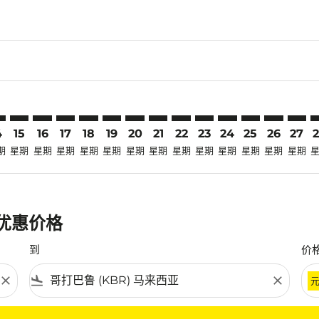
laimer. 寻找优惠
disclaimer. 寻找优惠
ers-disclaimer. 寻找优惠
-offers-disclaimer. 寻找优惠
view-offers-disclaimer. 寻找优惠
cmp-view-offers-disclaimer. 寻找优惠
R: cmp-view-offers-disclaimer. 寻找优惠
V–KBR: cmp-view-offers-disclaimer. 寻找优惠
TRV–KBR: cmp-view-offers-disclaimer. 寻找优惠
TRV–KBR: cmp-view-offers-disclaimer. 寻找优惠
TRV–KBR: cmp-view-offers-disclaimer. 寻找优惠
TRV–KBR: cmp-view-offers-disclaimer. 寻找
TRV–KBR: cmp-view-offers-disclaimer
TRV–KBR: cmp-view-offers-disclai
TRV–KBR: cmp-view-offers-dis
TRV–KBR: cmp-view-offers
TRV–KBR: cmp-view-of
TRV–KBR: cmp-vie
TRV–KBR: cmp
TRV–KBR: 
TRV–K
T
4
15
16
17
18
19
20
21
22
23
24
25
26
27
期
星期
星期
星期
星期
星期
星期
星期
星期
星期
星期
星期
星期
星期
最优惠价格
到
价
close
flight_land
close
条件。