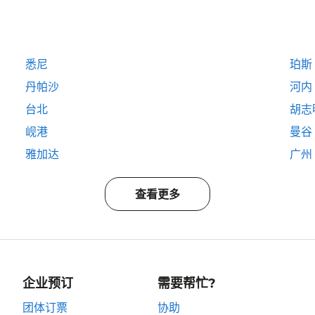
悉尼
珀斯
丹帕沙
河内
台北
胡志
岘港
曼谷
雅加达
广州
查看更多
企业预订
需要帮忙?
团体订票
协助