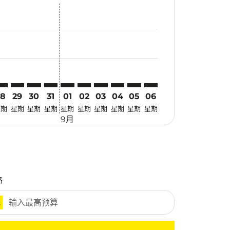
优惠
. 寻找优惠
mer. 寻找优惠
claimer. 寻找优惠
-disclaimer. 寻找优惠
fers-disclaimer. 寻找优惠
w-offers-disclaimer. 寻找优惠
-view-offers-disclaimer. 寻找优惠
cmp-view-offers-disclaimer. 寻找优惠
BR: cmp-view-offers-disclaimer. 寻找优惠
RV–KBR: cmp-view-offers-disclaimer. 寻找优惠
TRV–KBR: cmp-view-offers-disclaimer. 寻找优惠
TRV–KBR: cmp-view-offers-disclaimer. 寻找优惠
TRV–KBR: cmp-view-offers-disclaimer. 寻找优惠
TRV–KBR: cmp-view-offers-disclaimer. 寻
TRV–KBR: cmp-view-offers-disclaimer
TRV–KBR: cmp-view-offers-discla
TRV–KBR: cmp-view-offers-di
TRV–KBR: cmp-view-offer
TRV–KBR: cmp-view-o
28
29
30
31
01
02
03
04
05
06
星期
星期
星期
星期
星期
星期
星期
星期
星期
星期
9月
格
元