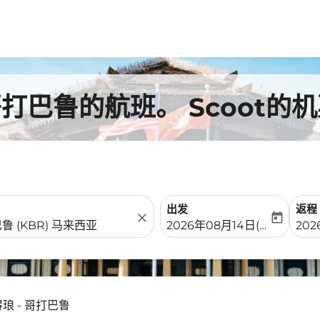
巴鲁的航班。 Scoot的机
出发
返程
close
today
fc-booking-departure-date-
fc-b
2026年08月14日(周五)
202
琅 - 哥打巴鲁