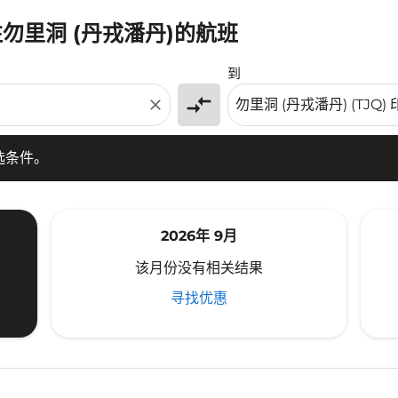
往勿里洞 (丹戎潘丹)的航班
条件。
到
compare_arrows
close
选条件。
2026年 9月
该月份没有相关结果
寻找优惠