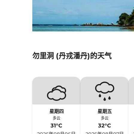
勿里洞 (丹戎潘丹)的天气
星期四
星期五
多云
多云
31°C
32°C