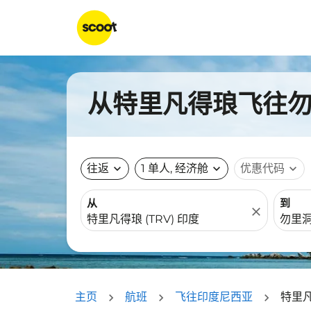
从特里凡得琅飞往勿里
往返
expand_more
1 单人, 经济舱
expand_more
优惠代码
expand_more
从
到
close
主页
航班
飞往印度尼西亚
特里凡