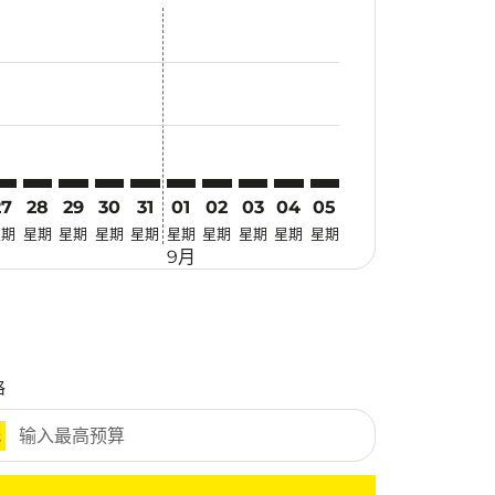
惠
 寻找优惠
mer. 寻找优惠
claimer. 寻找优惠
-disclaimer. 寻找优惠
fers-disclaimer. 寻找优惠
-offers-disclaimer. 寻找优惠
view-offers-disclaimer. 寻找优惠
cmp-view-offers-disclaimer. 寻找优惠
JQ: cmp-view-offers-disclaimer. 寻找优惠
RV–TJQ: cmp-view-offers-disclaimer. 寻找优惠
TRV–TJQ: cmp-view-offers-disclaimer. 寻找优惠
TRV–TJQ: cmp-view-offers-disclaimer. 寻找优惠
TRV–TJQ: cmp-view-offers-disclaimer. 寻找优惠
TRV–TJQ: cmp-view-offers-disclaimer. 寻找
TRV–TJQ: cmp-view-offers-disclaimer
TRV–TJQ: cmp-view-offers-discla
TRV–TJQ: cmp-view-offers-di
TRV–TJQ: cmp-view-offer
TRV–TJQ: cmp-view-of
27
28
29
30
31
01
02
03
04
05
星期
星期
星期
星期
星期
星期
星期
星期
星期
星期
9月
格
元