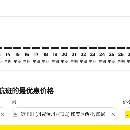
laimer. 寻找优惠
disclaimer. 寻找优惠
ers-disclaimer. 寻找优惠
-offers-disclaimer. 寻找优惠
view-offers-disclaimer. 寻找优惠
mp-view-offers-disclaimer. 寻找优惠
Q: cmp-view-offers-disclaimer. 寻找优惠
V–TJQ: cmp-view-offers-disclaimer. 寻找优惠
TRV–TJQ: cmp-view-offers-disclaimer. 寻找优惠
TRV–TJQ: cmp-view-offers-disclaimer. 寻找优惠
TRV–TJQ: cmp-view-offers-disclaimer. 寻找优惠
TRV–TJQ: cmp-view-offers-disclaimer. 寻找优
TRV–TJQ: cmp-view-offers-disclaimer.
TRV–TJQ: cmp-view-offers-disclai
TRV–TJQ: cmp-view-offers-dis
TRV–TJQ: cmp-view-offers
TRV–TJQ: cmp-view-of
TRV–TJQ: cmp-view
TRV–TJQ: cmp-
TRV–TJQ: 
TRV–T
T
3
14
15
16
17
18
19
20
21
22
23
24
25
26
期
星期
星期
星期
星期
星期
星期
星期
星期
星期
星期
星期
星期
星期
) 航班的最优惠价格
到
价
close
flight_land
close
条件。