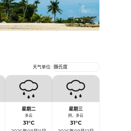
Weather unit option 摄氏度 Selecte
天气单位
:
摄氏度
keyboard_arrow_down
星期二
星期三
多云
阴，多云
31°C
31°C