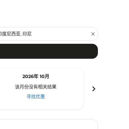
close
2026年 10月
20
chevron_right
该月份没有相关结果
该月份
寻找优惠