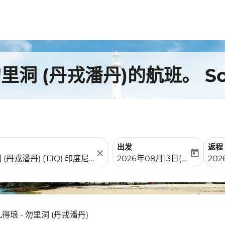
洞 (丹戎潘丹)的航班。 Sc
出发
返程
close
today
fc-booking-departure-date-
fc-b
2026年08月13日(周四)
20
得琅 - 勿里洞 (丹戎潘丹)