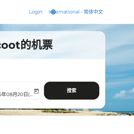
Login
International
language
keyboard_arrow_down
-
简体中文
oot的机票
搜索
today
aria-label
ooking-return-date-aria-label
26年08月20日(周四)