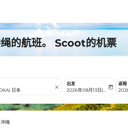
的航班。 Scoot的机票
出发
返程
close
today
fc-booking-departure-date-
fc-b
2026年08月13日(周四)
20
 冲绳