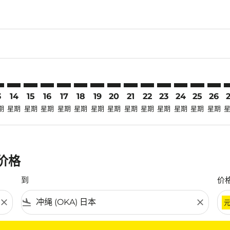
claimer. 寻找优惠
-disclaimer. 寻找优惠
ers-disclaimer. 寻找优惠
-offers-disclaimer. 寻找优惠
view-offers-disclaimer. 寻找优惠
cmp-view-offers-disclaimer. 寻找优惠
A: cmp-view-offers-disclaimer. 寻找优惠
V–OKA: cmp-view-offers-disclaimer. 寻找优惠
TRV–OKA: cmp-view-offers-disclaimer. 寻找优惠
TRV–OKA: cmp-view-offers-disclaimer. 寻找优惠
TRV–OKA: cmp-view-offers-disclaimer. 寻找优惠
TRV–OKA: cmp-view-offers-disclaimer. 寻找
TRV–OKA: cmp-view-offers-disclaimer
TRV–OKA: cmp-view-offers-discla
TRV–OKA: cmp-view-offers-di
TRV–OKA: cmp-view-offers
TRV–OKA: cmp-view-of
TRV–OKA: cmp-vie
TRV–OKA: cmp
TRV–OKA: 
TRV–O
T
3
14
15
16
17
18
19
20
21
22
23
24
25
26
期
星期
星期
星期
星期
星期
星期
星期
星期
星期
星期
星期
星期
星期
惠价格
到
价
close
flight_land
close
条件。