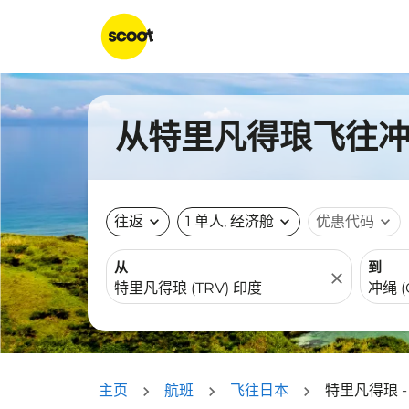
从特里凡得琅飞往冲绳
往返
expand_more
1 单人, 经济舱
expand_more
优惠代码
expand_more
从
到
close
主页
航班
飞往日本
特里凡得琅 -