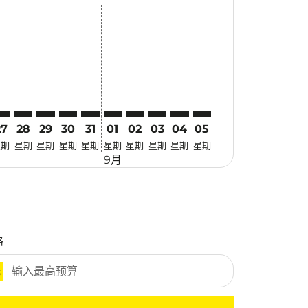
优惠
. 寻找优惠
imer. 寻找优惠
sclaimer. 寻找优惠
-disclaimer. 寻找优惠
fers-disclaimer. 寻找优惠
w-offers-disclaimer. 寻找优惠
-view-offers-disclaimer. 寻找优惠
cmp-view-offers-disclaimer. 寻找优惠
KA: cmp-view-offers-disclaimer. 寻找优惠
RV–OKA: cmp-view-offers-disclaimer. 寻找优惠
TRV–OKA: cmp-view-offers-disclaimer. 寻找优惠
TRV–OKA: cmp-view-offers-disclaimer. 寻找优惠
TRV–OKA: cmp-view-offers-disclaimer. 寻找优惠
TRV–OKA: cmp-view-offers-disclaimer. 寻
TRV–OKA: cmp-view-offers-disclaime
TRV–OKA: cmp-view-offers-discl
TRV–OKA: cmp-view-offers-di
TRV–OKA: cmp-view-offer
TRV–OKA: cmp-view-o
27
28
29
30
31
01
02
03
04
05
星期
星期
星期
星期
星期
星期
星期
星期
星期
星期
9月
格
元