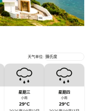
Weather unit option 摄氏度 Selecte
天气单位
:
摄氏度
keyboard_arrow_down
星期三
星期四
小雨
小雨
29°C
29°C