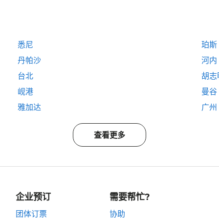
悉尼
珀斯
丹帕沙
河内
台北
胡志
岘港
曼谷
雅加达
广州
查看更多
企业预订
需要帮忙?
团体订票
协助