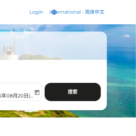
Login
International
language
keyboard_arrow_down
-
简体中文
搜索
today
aria-label
ooking-return-date-aria-label
26年08月20日(周四)