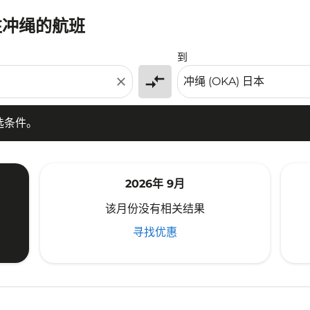
往冲绳的航班
条件。
到
compare_arrows
close
选条件。
2026年 9月
该月份没有相关结果
寻找优惠