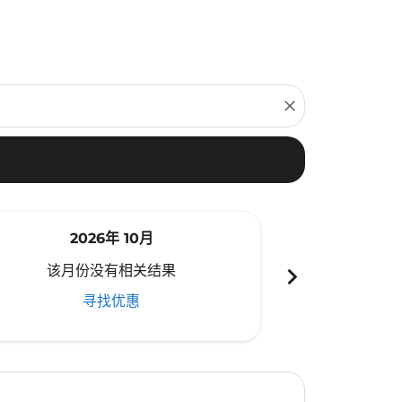
close
2026年 10月
20
chevron_right
该月份没有相关结果
该月份
寻找优惠