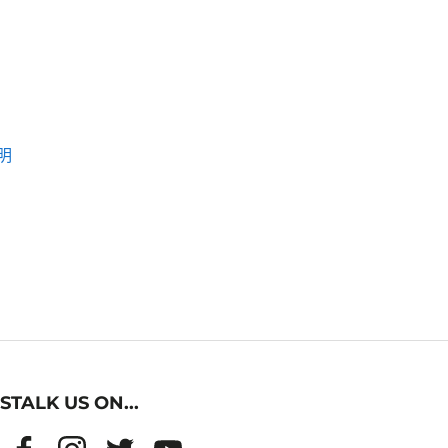
明
STALK US ON...