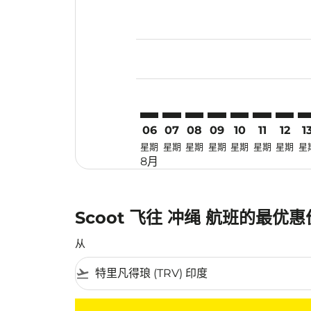
Displaying fares for 八月-2026
TRV–OKA: cmp-view-offers-dis
TRV–OKA: cmp-view-offers
TRV–OKA: cmp-view-off
TRV–OKA: cmp-view
TRV–OKA: cmp-
TRV–OKA: 
TRV–OK
TR
06
07
08
09
10
11
12
1
星期
星期
星期
星期
星期
星期
星期
星
8月
Scoot 飞往 冲绳 航班的最优
从
flight_takeoff
没有符合您的筛选条件的机票。请调整您的筛选