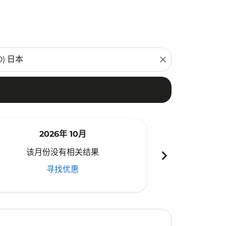
close
2026年 10月
20
chevron_right
该月份没有相关结果
该月份
寻找优惠