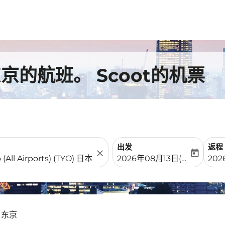
的航班。 Scoot的机票
出发
返程
close
today
fc-booking-departure-date-
fc-b
2026年08月13日(周四)
20
 东京