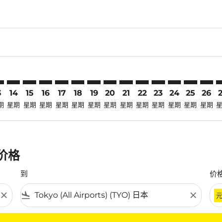
laimer. 寻找优惠
disclaimer. 寻找优惠
ers-disclaimer. 寻找优惠
-offers-disclaimer. 寻找优惠
view-offers-disclaimer. 寻找优惠
cmp-view-offers-disclaimer. 寻找优惠
O: cmp-view-offers-disclaimer. 寻找优惠
V–TYO: cmp-view-offers-disclaimer. 寻找优惠
TRV–TYO: cmp-view-offers-disclaimer. 寻找优惠
TRV–TYO: cmp-view-offers-disclaimer. 寻找优惠
TRV–TYO: cmp-view-offers-disclaimer. 寻找优惠
TRV–TYO: cmp-view-offers-disclaimer. 寻找
TRV–TYO: cmp-view-offers-disclaimer
TRV–TYO: cmp-view-offers-disclai
TRV–TYO: cmp-view-offers-dis
TRV–TYO: cmp-view-offers
TRV–TYO: cmp-view-of
TRV–TYO: cmp-vie
TRV–TYO: cmp
TRV–TYO: 
TRV–T
T
3
14
15
16
17
18
19
20
21
22
23
24
25
26
期
星期
星期
星期
星期
星期
星期
星期
星期
星期
星期
星期
星期
星期
惠价格
到
价
close
flight_land
close
条件。