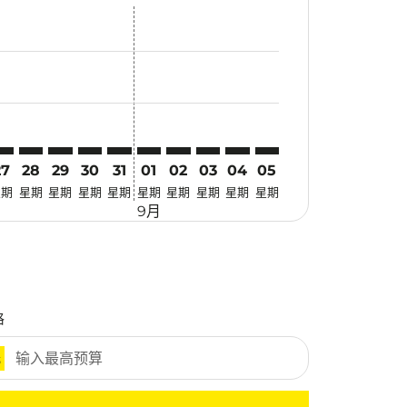
优惠
. 寻找优惠
mer. 寻找优惠
claimer. 寻找优惠
-disclaimer. 寻找优惠
fers-disclaimer. 寻找优惠
w-offers-disclaimer. 寻找优惠
-view-offers-disclaimer. 寻找优惠
cmp-view-offers-disclaimer. 寻找优惠
YO: cmp-view-offers-disclaimer. 寻找优惠
RV–TYO: cmp-view-offers-disclaimer. 寻找优惠
TRV–TYO: cmp-view-offers-disclaimer. 寻找优惠
TRV–TYO: cmp-view-offers-disclaimer. 寻找优惠
TRV–TYO: cmp-view-offers-disclaimer. 寻找优惠
TRV–TYO: cmp-view-offers-disclaimer. 寻
TRV–TYO: cmp-view-offers-disclaimer
TRV–TYO: cmp-view-offers-discla
TRV–TYO: cmp-view-offers-di
TRV–TYO: cmp-view-offer
TRV–TYO: cmp-view-o
27
28
29
30
31
01
02
03
04
05
星期
星期
星期
星期
星期
星期
星期
星期
星期
星期
9月
格
元