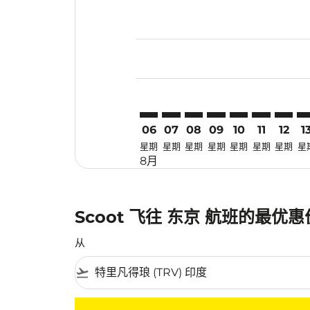
Displaying fares for 八月-2026
TRV–TYO: cmp-view-offers-disc
TRV–TYO: cmp-view-offers-
TRV–TYO: cmp-view-off
TRV–TYO: cmp-view
TRV–TYO: cmp-
TRV–TYO: 
TRV–TY
TR
06
07
08
09
10
11
12
1
星期
星期
星期
星期
星期
星期
星期
星
8月
Scoot 飞往 东京 航班的最优
从
flight_takeoff
没有符合您的筛选条件的机票。请调整您的筛选