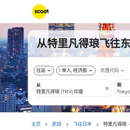
从特里凡得琅飞往东京
往返
expand_more
1 单人, 经济舱
expand_more
优惠代码
expand_more
从
到
close
主页
航班
飞往日本
特里凡得琅 -