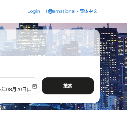
Login
International
language
keyboard_arrow_down
-
简体中文
搜索
today
aria-label
ooking-return-date-aria-label
26年08月20日(周四)