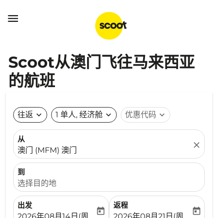

Scoot从澳门飞往马来西亚
的航班
往返
expand_more
1 单人, 经济舱
expand_more
优惠代码
expand_more
从
close
澳门 (MFM) 澳门
到
选择目的地
出发
返程
today
today
fc-booking-departure-date-aria-label
fc-booking-return-date-ari
2026年08月14日(周五)
2026年08月21日(周五)