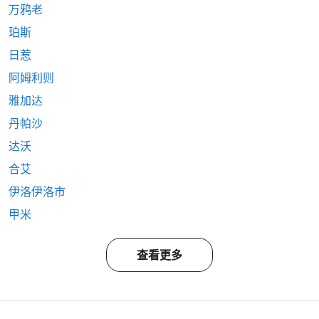
万鸦老
珀斯
日惹
阿姆利则
雅加达
丹帕沙
达沃
合艾
伊洛伊洛市
甲米
查看更多