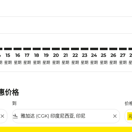
claimer. 寻找优惠
-disclaimer. 寻找优惠
fers-disclaimer. 寻找优惠
-offers-disclaimer. 寻找优惠
view-offers-disclaimer. 寻找优惠
cmp-view-offers-disclaimer. 寻找优惠
GK: cmp-view-offers-disclaimer. 寻找优惠
M–CGK: cmp-view-offers-disclaimer. 寻找优惠
MFM–CGK: cmp-view-offers-disclaimer. 寻找优惠
MFM–CGK: cmp-view-offers-disclaimer. 寻找优惠
MFM–CGK: cmp-view-offers-disclaimer. 寻找优惠
MFM–CGK: cmp-view-offers-disclaimer. 寻
MFM–CGK: cmp-view-offers-disclaime
MFM–CGK: cmp-view-offers-discla
MFM–CGK: cmp-view-offers-di
MFM–CGK: cmp-view-offer
MFM–CGK: cmp-view-o
MFM–CGK: cmp-vie
MFM–CGK: cmp
MFM–CGK:
MFM–C
M
4
15
16
17
18
19
20
21
22
23
24
25
26
27
期
星期
星期
星期
星期
星期
星期
星期
星期
星期
星期
星期
星期
星期
优惠价格
到
价
close
flight_land
close
条件。