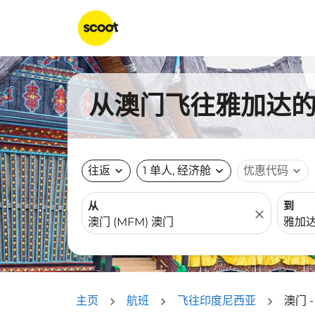
从澳门飞往雅加达的航
往返
expand_more
1 单人, 经济舱
expand_more
优惠代码
expand_more
从
到
close
主页
航班
飞往印度尼西亚
澳门 