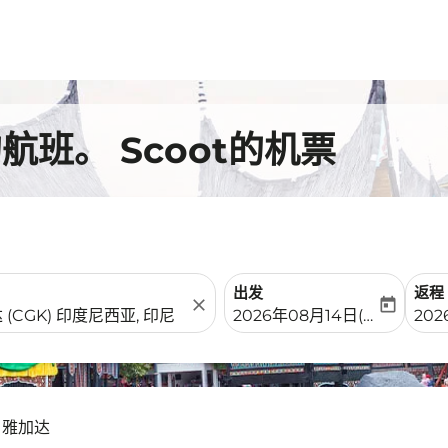
班。 Scoot的机票
出发
返程
close
today
fc-booking-departure-date-
fc-b
2026年08月14日(周五)
202
- 雅加达