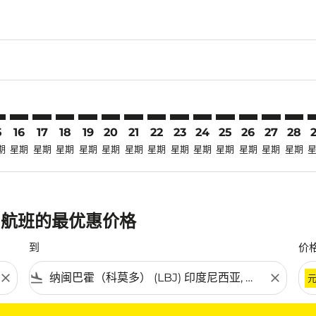
claimer. 寻找优惠
disclaimer. 寻找优惠
ers-disclaimer. 寻找优惠
-offers-disclaimer. 寻找优惠
view-offers-disclaimer. 寻找优惠
cmp-view-offers-disclaimer. 寻找优惠
J: cmp-view-offers-disclaimer. 寻找优惠
M–LBJ: cmp-view-offers-disclaimer. 寻找优惠
MFM–LBJ: cmp-view-offers-disclaimer. 寻找优惠
MFM–LBJ: cmp-view-offers-disclaimer. 寻找优惠
MFM–LBJ: cmp-view-offers-disclaimer. 寻找优惠
MFM–LBJ: cmp-view-offers-disclaimer. 寻找
MFM–LBJ: cmp-view-offers-disclaimer
MFM–LBJ: cmp-view-offers-discla
MFM–LBJ: cmp-view-offers-dis
MFM–LBJ: cmp-view-offers
MFM–LBJ: cmp-view-of
MFM–LBJ: cmp-vie
MFM–LBJ: cmp
MFM–LBJ: 
MFM–L
M
5
16
17
18
19
20
21
22
23
24
25
26
27
28
期
星期
星期
星期
星期
星期
星期
星期
星期
星期
星期
星期
星期
星期
) 航班的最优惠价格
到
价
close
flight_land
close
条件。