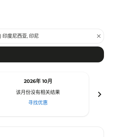
close
2026年 10月
20
chevron_right
该月份没有相关结果
该月份
寻找优惠