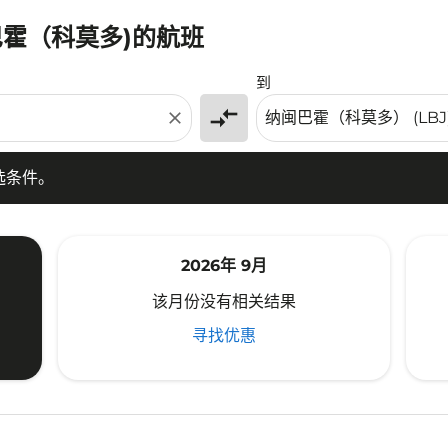
巴霍（科莫多)的航班
条件。
到
compare_arrows
close
选条件。
2026年 9月
该月份没有相关结果
寻找优惠