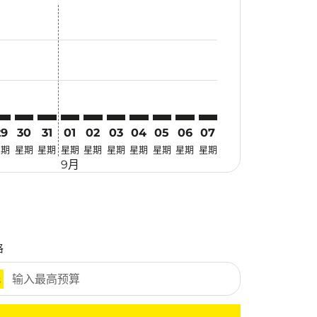
优惠
. 寻找优惠
imer. 寻找优惠
claimer. 寻找优惠
-disclaimer. 寻找优惠
fers-disclaimer. 寻找优惠
w-offers-disclaimer. 寻找优惠
-view-offers-disclaimer. 寻找优惠
cmp-view-offers-disclaimer. 寻找优惠
BJ: cmp-view-offers-disclaimer. 寻找优惠
FM–LBJ: cmp-view-offers-disclaimer. 寻找优惠
MFM–LBJ: cmp-view-offers-disclaimer. 寻找优惠
MFM–LBJ: cmp-view-offers-disclaimer. 寻找优惠
MFM–LBJ: cmp-view-offers-disclaimer. 寻找优惠
MFM–LBJ: cmp-view-offers-disclaimer. 寻
MFM–LBJ: cmp-view-offers-disclaime
MFM–LBJ: cmp-view-offers-discla
MFM–LBJ: cmp-view-offers-di
MFM–LBJ: cmp-view-offer
MFM–LBJ: cmp-view-o
29
30
31
01
02
03
04
05
06
07
星期
星期
星期
星期
星期
星期
星期
星期
星期
星期
9月
格
元