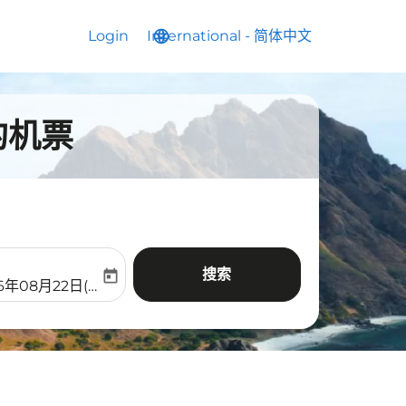
Login
International
language
keyboard_arrow_down
-
简体中文
的机票
搜索
today
aria-label
ooking-return-date-aria-label
6年08月22日(周六)