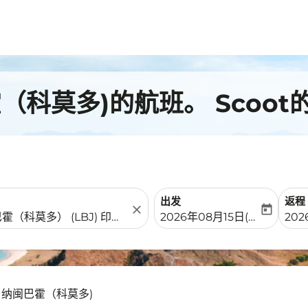
科莫多)的航班。 Scoot
出发
返程
close
today
fc-booking-departure-date-
fc-b
2026年08月15日(周六)
202
- 纳闽巴霍（科莫多)