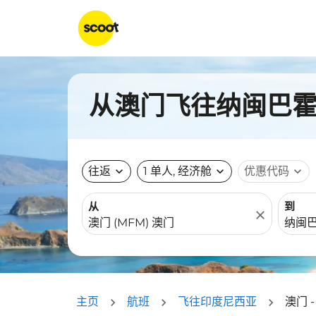
从澳门飞往纳闽巴霍（
往返
expand_more
1 单人, 经济舱
expand_more
优惠代码
expand_more
从
到
close
主页
航班
飞往印度尼西亚
澳门 