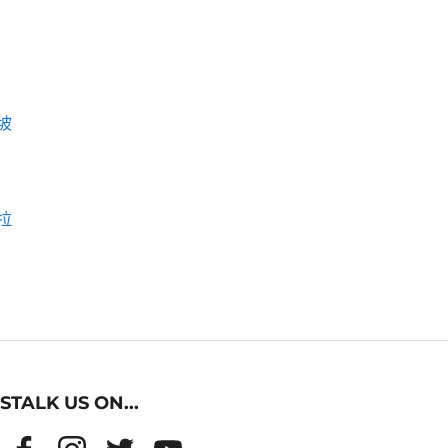
坡
拉
STALK US ON...