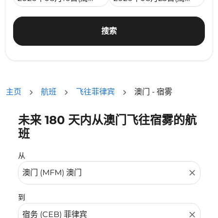
搜索
主页
航班
飞往菲律宾
澳门 - 宿雾
未来 180 天内从澳门飞往宿雾的航
没有符合您的筛选条件的机票。请调整您的筛选条件。
班
从
close
到
close