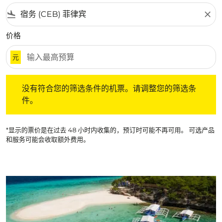
flight_land
close
价格
元
没有符合您的筛选条件的机票。请调整您的筛选条件。
没有符合您的筛选条件的机票。请调整您的筛选条
件。
*显示的票价是在过去 48 小时内收集的，预订时可能不再可用。 可选产品
和服务可能会收取额外费用。