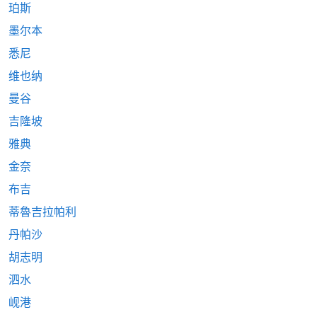
珀斯
墨尔本
悉尼
维也纳
曼谷
吉隆坡
雅典
金奈
布吉
蒂魯吉拉帕利
丹帕沙
胡志明
泗水
岘港