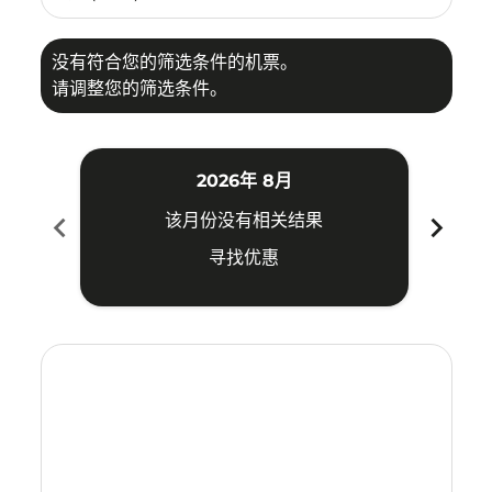
没有符合您的筛选条件的机票。
请调整您的筛选条件。
2026年 8月
chevron_left
chevron_right
该月份没有相关结果
寻找优惠
Displaying fares for 八月-2026
MFM–CEB: cmp-view-offers-disclaimer. 寻找优惠
MFM–CEB: cmp-view-offers-disclaimer. 寻找优惠
MFM–CEB: cmp-view-offers-disclaimer. 寻
MFM–CEB: cmp-view-offers-disclaime
MFM–CEB: cmp-view-offers-discl
MFM–CEB: cmp-view-offers-di
MFM–CEB: cmp-view-offer
MFM–CEB: cmp-view-o
MFM–CEB: cmp-vie
MFM–CEB: cmp
MFM–CEB:
MFM–
M