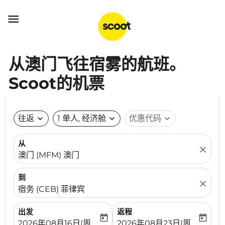

从澳门飞往宿雾的航班。
Scoot的机票
往返
expand_more
1 单人, 经济舱
expand_more
优惠代码
expand_more
从
close
澳门 (MFM) 澳门
到
close
宿务 (CEB) 菲律宾
出发
返程
today
today
fc-booking-departure-date-aria-label
fc-booking-return-date-ari
2026年08月16日(周日)
2026年08月23日(周日)