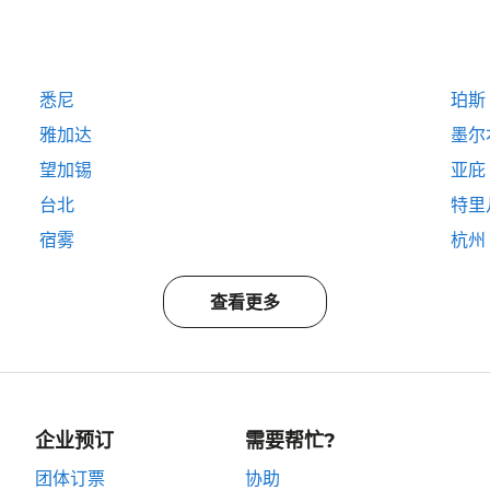
悉尼
珀斯
雅加达
墨尔
望加锡
亚庇
台北
特里
宿雾
杭州
查看更多
企业预订
需要帮忙?
团体订票
协助