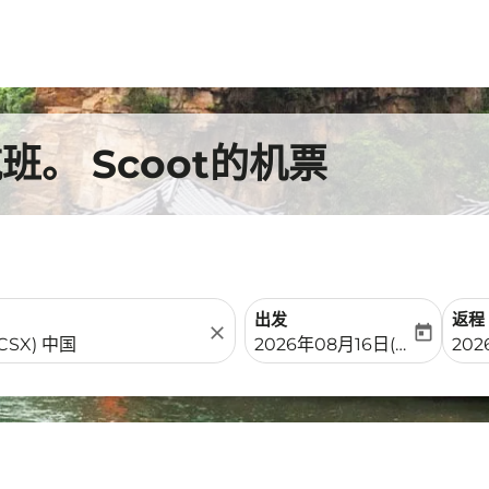
。 Scoot的机票
出发
返程
close
today
fc-booking-departure-date-
fc-b
2026年08月16日(周日)
202