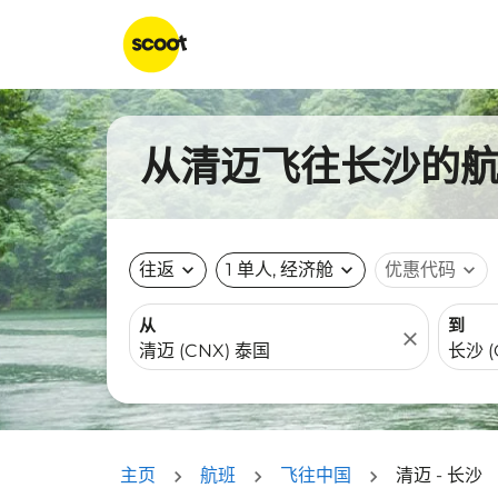
从清迈飞往长沙的航班
往返
expand_more
1 单人, 经济舱
expand_more
优惠代码
expand_more
从
到
close
主页
航班
飞往中国
清迈 - 长沙