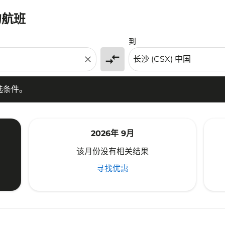
的航班
条件。
到
compare_arrows
close
选条件。
2026年 9月
该月份没有相关结果
寻找优惠