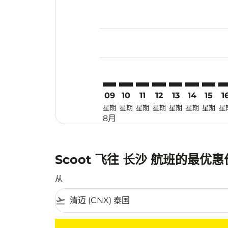
Displaying fares for 八月-2026
CNX–CSX: cmp-view-offers-disc
CNX–CSX: cmp-view-offers-
CNX–CSX: cmp-view-off
CNX–CSX: cmp-view
CNX–CSX: cmp-
CNX–CSX: 
CNX–CS
CN
09
10
11
12
13
14
15
1
星期
星期
星期
星期
星期
星期
星期
星
8月
Scoot 飞往 长沙 航班的最优
从
flight_takeoff
没有符合您的筛选条件的机票。请调整您的筛选