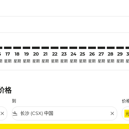
laimer. 寻找优惠
disclaimer. 寻找优惠
ers-disclaimer. 寻找优惠
-offers-disclaimer. 寻找优惠
view-offers-disclaimer. 寻找优惠
cmp-view-offers-disclaimer. 寻找优惠
X: cmp-view-offers-disclaimer. 寻找优惠
X–CSX: cmp-view-offers-disclaimer. 寻找优惠
CNX–CSX: cmp-view-offers-disclaimer. 寻找优惠
CNX–CSX: cmp-view-offers-disclaimer. 寻找优惠
CNX–CSX: cmp-view-offers-disclaimer. 寻找优惠
CNX–CSX: cmp-view-offers-disclaimer. 寻找
CNX–CSX: cmp-view-offers-disclaimer
CNX–CSX: cmp-view-offers-disclai
CNX–CSX: cmp-view-offers-dis
CNX–CSX: cmp-view-offers
CNX–CSX: cmp-view-of
CNX–CSX: cmp-vie
CNX–CSX: cmp
CNX–CSX: 
CNX–C
C
6
17
18
19
20
21
22
23
24
25
26
27
28
29
期
星期
星期
星期
星期
星期
星期
星期
星期
星期
星期
星期
星期
星期
惠价格
到
价
close
flight_land
close
条件。