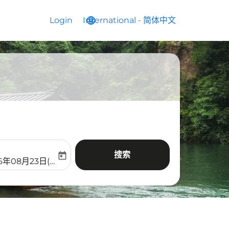
Login
International
language
keyboard_arrow_down
-
简体中文
搜索
today
aria-label
ooking-return-date-aria-label
6年08月23日(周日)