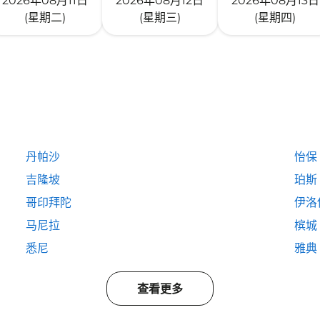
2026年08月11日
2026年08月12日
2026年08月13日
(星期二)
(星期三)
(星期四)
丹帕沙
怡保
吉隆坡
珀斯
哥印拜陀
伊洛
马尼拉
槟城
悉尼
雅典
查看更多