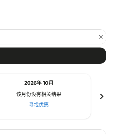
close
2026年 10月
20
chevron_right
该月份没有相关结果
该月份
寻找优惠