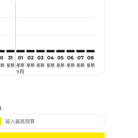
优惠
. 寻找优惠
mer. 寻找优惠
claimer. 寻找优惠
-disclaimer. 寻找优惠
fers-disclaimer. 寻找优惠
w-offers-disclaimer. 寻找优惠
-view-offers-disclaimer. 寻找优惠
cmp-view-offers-disclaimer. 寻找优惠
SX: cmp-view-offers-disclaimer. 寻找优惠
NX–CSX: cmp-view-offers-disclaimer. 寻找优惠
CNX–CSX: cmp-view-offers-disclaimer. 寻找优惠
CNX–CSX: cmp-view-offers-disclaimer. 寻找优惠
CNX–CSX: cmp-view-offers-disclaimer. 寻找优惠
CNX–CSX: cmp-view-offers-disclaimer. 寻
CNX–CSX: cmp-view-offers-disclaimer
CNX–CSX: cmp-view-offers-discla
CNX–CSX: cmp-view-offers-di
CNX–CSX: cmp-view-offer
CNX–CSX: cmp-view-o
30
31
01
02
03
04
05
06
07
08
星期
星期
星期
星期
星期
星期
星期
星期
星期
星期
9月
格
元