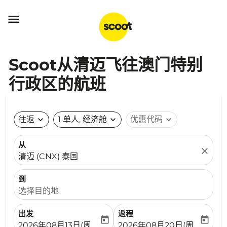

Scoot从清迈飞往澳门特别
行政区的航班
往返
expand_more
1 单人, 经济舱
expand_more
优惠代码
expand_more
从
close
清迈 (CNX) 泰国
到
选择目的地
出发
返程
today
today
fc-booking-departure-date-aria-label
fc-booking-return-date-ari
2026年08月13日(周四)
2026年08月20日(周四)