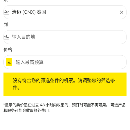
flight_takeoff
close
到
flight_land
价格
元
没有符合您的筛选条件的机票。请调整您的筛选条件。
没有符合您的筛选条件的机票。请调整您的筛选条
件。
*显示的票价是在过去 48 小时内收集的，预订时可能不再可用。 可选产品
和服务可能会收取额外费用。