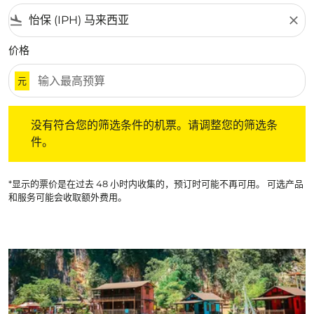
flight_land
close
价格
元
没有符合您的筛选条件的机票。请调整您的筛选条件。
没有符合您的筛选条件的机票。请调整您的筛选条
件。
*显示的票价是在过去 48 小时内收集的，预订时可能不再可用。 可选产品
和服务可能会收取额外费用。