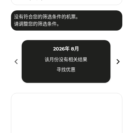
没有符合您的筛选条件的机票。
请调整您的筛选条件。
2026年 8月
chevron_left
chevron_right
该月份没有相关结果
寻找优惠
Displaying fares for 八月-2026
CNX–PQC: cmp-view-offers-disclaimer. 寻找优惠
CNX–PQC: cmp-view-offers-disclaimer. 寻找优惠
CNX–PQC: cmp-view-offers-disclaimer. 寻
CNX–PQC: cmp-view-offers-disclaime
CNX–PQC: cmp-view-offers-discl
CNX–PQC: cmp-view-offers-di
CNX–PQC: cmp-view-offer
CNX–PQC: cmp-view-o
CNX–PQC: cmp-vie
CNX–PQC: cmp
CNX–PQC:
CNX–P
C