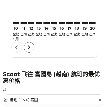
10
11
12
13
14
15
16
17
18
19
20
21
星期
星期
星期
星期
星期
星期
星期
星期
星期
星期
星期
星期
8月
chevron_left
chevron_right
Scoot 飞往 富國島 (越南) 航班的最优
惠价格
从
flight_takeoff
close