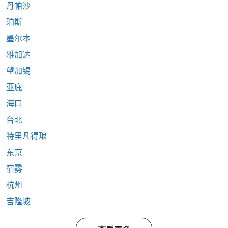
丹帕沙
珀斯
墨尔本
雅加达
望加锡
亚庇
海口
台北
特里凡得琅
东京
宿雾
杭州
吉隆坡