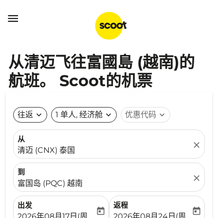

从清迈飞往富國島 (越南)的
航班。 Scoot的机票
往返
expand_more
1 单人, 经济舱
expand_more
优惠代码
expand_more
从
close
清迈 (CNX) 泰国
到
close
富国岛 (PQC) 越南
出发
返程
today
today
fc-booking-departure-date-aria-label
fc-booking-return-date-ari
2026年08月17日(周一)
2026年08月24日(周一)