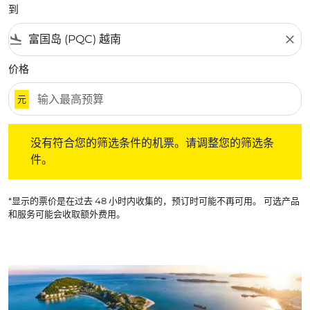
到
flight_land
close
价格
元
没有符合您的筛选条件的机票。请调整您的筛选条件。
没有符合您的筛选条件的机票。请调整您的筛选条
件。
*显示的票价是在过去 48 小时内收集的，预订时可能不再可用。 可选产品
和服务可能会收取额外费用。