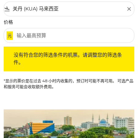
flight_land
close
价格
元
没有符合您的筛选条件的机票。请调整您的筛选条件。
没有符合您的筛选条件的机票。请调整您的筛选条
件。
*显示的票价是在过去 48 小时内收集的，预订时可能不再可用。 可选产品
和服务可能会收取额外费用。