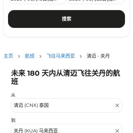
搜索
主页
航班
飞往马来西亚
清迈 - 关丹
未来 180 天内从清迈飞往关丹的航
没有符合您的筛选条件的机票。请调整您的筛选条件。
班
从
close
到
close