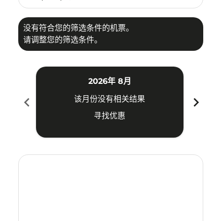
没有符合您的筛选条件的机票。
请调整您的筛选条件。
2026年 8月
chevron_left
chevron_right
该月份没有相关结果
寻找优惠
Displaying fares for 八月-2026
CNX–KUA: cmp-view-offers-disclaimer. 寻找优惠
CNX–KUA: cmp-view-offers-disclaimer. 寻找优惠
CNX–KUA: cmp-view-offers-disclaimer. 寻
CNX–KUA: cmp-view-offers-disclaime
CNX–KUA: cmp-view-offers-discla
CNX–KUA: cmp-view-offers-di
CNX–KUA: cmp-view-offer
CNX–KUA: cmp-view-o
CNX–KUA: cmp-vie
CNX–KUA: cmp
CNX–KUA:
CNX–K
C