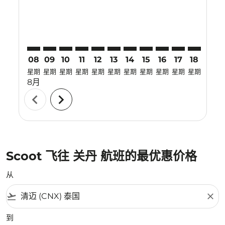
08
09
10
11
12
13
14
15
16
17
18
19
星期
星期
星期
星期
星期
星期
星期
星期
星期
星期
星期
星期
8月
chevron_left
chevron_right
Scoot 飞往 关丹 航班的最优惠价格
从
flight_takeoff
close
到