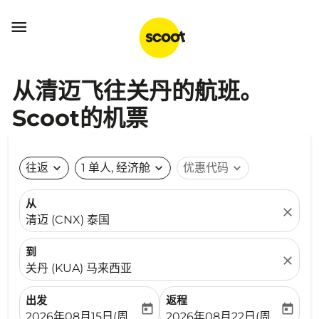

从清迈飞往关丹的航班。
Scoot的机票
往返
expand_more
1 单人, 经济舱
expand_more
优惠代码
expand_more
从
close
清迈 (CNX) 泰国
到
close
关丹 (KUA) 马来西亚
出发
返程
today
today
fc-booking-departure-date-aria-label
fc-booking-return-date-ari
2026年08月15日(周六)
2026年08月22日(周六)