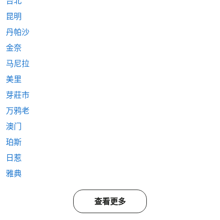
台北
昆明
丹帕沙
金奈
马尼拉
美里
芽莊市
万鸦老
澳门
珀斯
日惹
雅典
查看更多