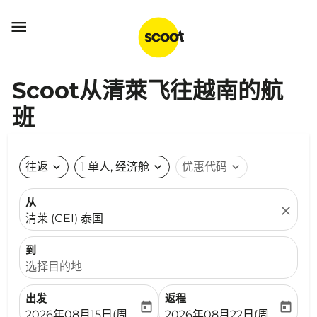

Scoot从清萊飞往越南的航
班
往返
expand_more
1 单人, 经济舱
expand_more
优惠代码
expand_more
从
close
清莱 (CEI) 泰国
到
选择目的地
出发
返程
today
today
fc-booking-departure-date-aria-label
fc-booking-return-date-ari
2026年08月15日(周六)
2026年08月22日(周六)