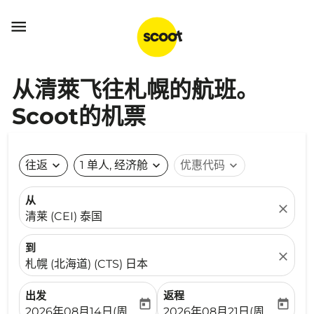

从清萊飞往札幌的航班。
Scoot的机票
往返
expand_more
1 单人, 经济舱
expand_more
优惠代码
expand_more
从
close
清莱 (CEI) 泰国
到
close
札幌 (北海道) (CTS) 日本
出发
返程
today
today
fc-booking-departure-date-aria-label
fc-booking-return-date-ari
2026年08月14日(周五)
2026年08月21日(周五)