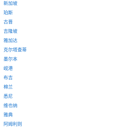
新加坡
珀斯
古晋
吉隆坡
雅加达
克尔塔查蒂
墨尔本
岘港
布吉
棉兰
悉尼
维也纳
雅典
阿姆利则