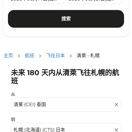
搜索
主页
航班
飞往日本
清萊 - 札幌
未来 180 天内从清萊飞往札幌的航
没有符合您的筛选条件的机票。请调整您的筛选条件。
班
从
close
到
close