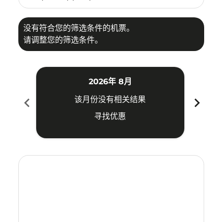
没有符合您的筛选条件的机票。
请调整您的筛选条件。
2026年 8月
chevron_left
chevron_right
该月份没有相关结果
寻找优惠
Displaying fares for 八月-2026
CEI–CTS: cmp-view-offers-disclaimer. 寻找优惠
CEI–CTS: cmp-view-offers-disclaimer. 寻找优惠
CEI–CTS: cmp-view-offers-disclaimer. 寻找
CEI–CTS: cmp-view-offers-disclaimer
CEI–CTS: cmp-view-offers-disclai
CEI–CTS: cmp-view-offers-dis
CEI–CTS: cmp-view-offers
CEI–CTS: cmp-view-of
CEI–CTS: cmp-vie
CEI–CTS: cmp
CEI–CTS: 
CEI–C
C