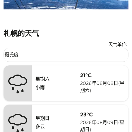
札幌的天气
天气单位
:
Weather unit option 摄氏度 Selected
摄氏度
keyboard_arrow_down
21°C
星期六
2026年08月08日(星
小雨
期六)
23°C
星期日
2026年08月09日(星
多云
期日)