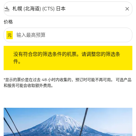
flight_land
close
价格
元
没有符合您的筛选条件的机票。请调整您的筛选条件。
没有符合您的筛选条件的机票。请调整您的筛选条
件。
*显示的票价是在过去 48 小时内收集的，预订时可能不再可用。 可选产品
和服务可能会收取额外费用。