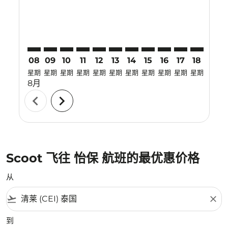
08
09
10
11
12
13
14
15
16
17
18
19
星期
星期
星期
星期
星期
星期
星期
星期
星期
星期
星期
星期
8月
chevron_left
chevron_right
Scoot 飞往 怡保 航班的最优惠价格
从
flight_takeoff
close
到