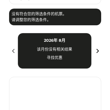
没有符合您的筛选条件的机票。
请调整您的筛选条件。
2026年 8月
chevron_left
chevron_right
该月份没有相关结果
寻找优惠
Displaying fares for 八月-2026
CEI–IPH: cmp-view-offers-disclaimer. 寻找优惠
CEI–IPH: cmp-view-offers-disclaimer. 寻找优惠
CEI–IPH: cmp-view-offers-disclaimer. 寻找
CEI–IPH: cmp-view-offers-disclaimer.
CEI–IPH: cmp-view-offers-disclai
CEI–IPH: cmp-view-offers-dis
CEI–IPH: cmp-view-offers
CEI–IPH: cmp-view-of
CEI–IPH: cmp-vie
CEI–IPH: cmp
CEI–IPH: 
CEI–I
C