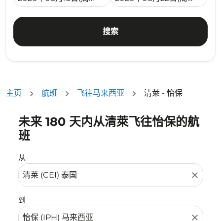
搜索
主页
航班
飞往马来西亚
清萊 - 怡保
未来 180 天内从清萊飞往怡保的航
没有符合您的筛选条件的机票。请调整您的筛选条件。
班
从
close
到
close