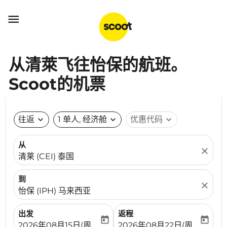

从清萊飞往怡保的航班。
Scoot的机票
往返
expand_more
1 单人, 经济舱
expand_more
优惠代码
expand_more
从
close
清莱 (CEI) 泰国
到
close
怡保 (IPH) 马来西亚
出发
返程
today
today
fc-booking-departure-date-aria-label
fc-booking-return-date-ari
2026年08月15日(周六)
2026年08月22日(周六)