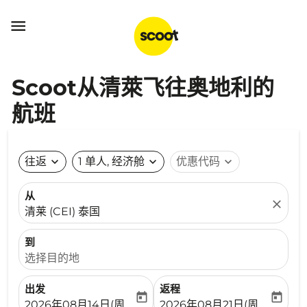

Scoot从清萊飞往奥地利的
航班
往返
expand_more
1 单人, 经济舱
expand_more
优惠代码
expand_more
从
close
清莱 (CEI) 泰国
到
选择目的地
出发
返程
today
today
fc-booking-departure-date-aria-label
fc-booking-return-date-ari
2026年08月14日(周五)
2026年08月21日(周五)