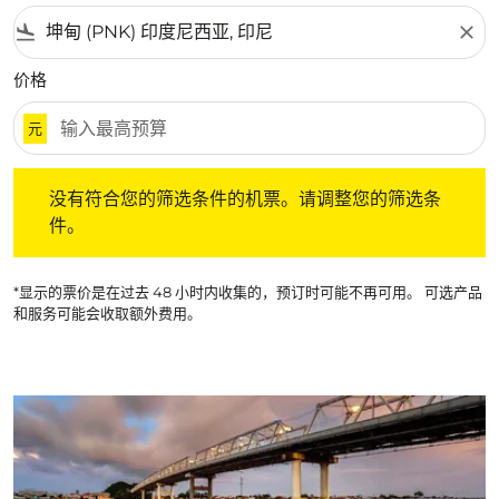
flight_land
close
价格
元
没有符合您的筛选条件的机票。请调整您的筛选条件。
没有符合您的筛选条件的机票。请调整您的筛选条
件。
*显示的票价是在过去 48 小时内收集的，预订时可能不再可用。 可选产品
和服务可能会收取额外费用。