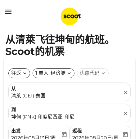

从清萊飞往坤甸的航班。
Scoot的机票
往返
expand_more
1 单人, 经济舱
expand_more
优惠代码
expand_more
从
close
清莱 (CEI) 泰国
到
close
坤甸 (PNK) 印度尼西亚, 印尼
出发
返程
today
today
fc-booking-departure-date-aria-label
fc-booking-return-date-ari
2026年08月13日(周四)
2026年08月20日(周四)