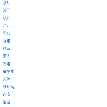
悉尼
澳门
杭州
台北
雅典
岘港
达沃
河内
香港
墨尔本
天津
维也纳
西安
曼谷