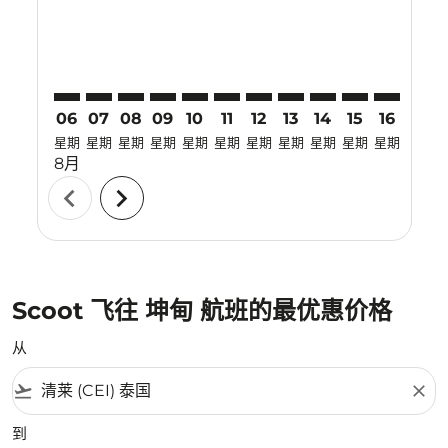
06
07
08
09
10
11
12
13
14
15
16
17
星期
星期
星期
星期
星期
星期
星期
星期
星期
星期
星期
星期
8月
chevron_left
chevron_right
Scoot 飞往 坤甸 航班的最优惠价格
从
flight_takeoff
close
到