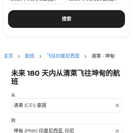
搜索
主页
航班
飞往印度尼西亚
清萊 - 坤甸
未来 180 天内从清萊飞往坤甸的航
没有符合您的筛选条件的机票。请调整您的筛选条件。
班
从
close
到
close