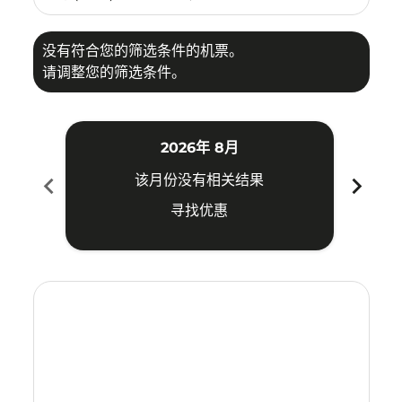
没有符合您的筛选条件的机票。
请调整您的筛选条件。
2026年 8月
chevron_left
chevron_right
该月份没有相关结果
寻找优惠
Displaying fares for 八月-2026
CEI–PNK: cmp-view-offers-disclaimer. 寻找优惠
CEI–PNK: cmp-view-offers-disclaimer. 寻找优惠
CEI–PNK: cmp-view-offers-disclaimer. 寻找
CEI–PNK: cmp-view-offers-disclaimer
CEI–PNK: cmp-view-offers-discla
CEI–PNK: cmp-view-offers-di
CEI–PNK: cmp-view-offers
CEI–PNK: cmp-view-of
CEI–PNK: cmp-vie
CEI–PNK: cmp
CEI–PNK:
CEI–P
C