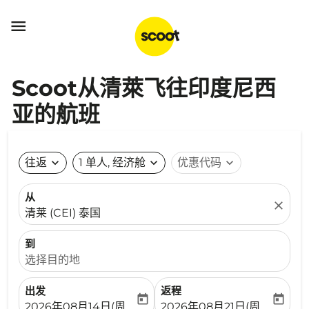

Scoot从清萊飞往印度尼西
亚的航班
往返
expand_more
1 单人, 经济舱
expand_more
优惠代码
expand_more
从
close
清莱 (CEI) 泰国
到
选择目的地
出发
返程
today
today
fc-booking-departure-date-aria-label
fc-booking-return-date-ari
2026年08月14日(周五)
2026年08月21日(周五)