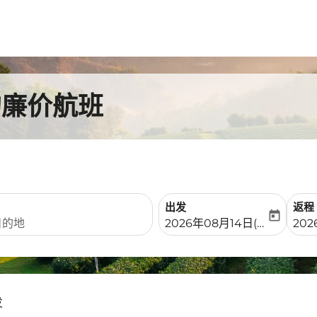
的廉价航班
出发
返程
today
fc-booking-departure-date-
fc-b
2026年08月14日(周五)
202
发