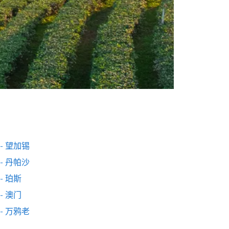
- 望加锡
- 丹帕沙
- 珀斯
- 澳门
- 万鸦老