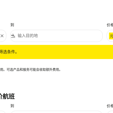
到
价
close
flight_land
条件。
筛选条件。
再可用。可选产品和服务可能会收取额外费用。
价航班
到
价