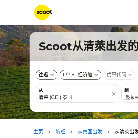
Scoot从清萊出发
往返
expand_more
1 单人, 经济舱
expand_more
优惠代码
expand_more
从
到
close
主页
航班
从泰国出发
从清萊出