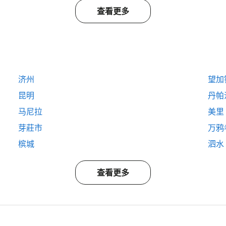
查看更多
济州
望加
昆明
丹帕
马尼拉
美里
芽莊市
万鸦
槟城
泗水
查看更多