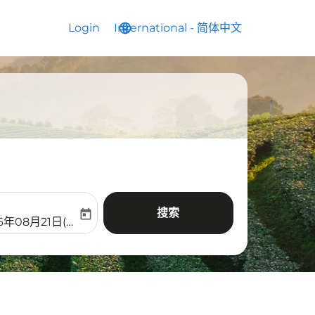
Login
International
language
keyboard_arrow_down
-
简体中文
搜索
today
aria-label
ooking-return-date-aria-label
6年08月21日(周五)