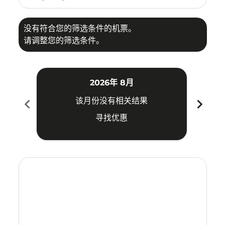
没有符合您的筛选条件的机票。
请调整您的筛选条件。
2026年 8月
chevron_left
chevron_right
该月份没有相关结果
寻找优惠
Displaying fares for 八月-2026
HAK–MAA: cmp-view-offers-disclaimer. 寻找优惠
HAK–MAA: cmp-view-offers-disclaimer. 寻找优惠
HAK–MAA: cmp-view-offers-disclaimer. 寻
HAK–MAA: cmp-view-offers-disclaime
HAK–MAA: cmp-view-offers-discl
HAK–MAA: cmp-view-offers-di
HAK–MAA: cmp-view-offer
HAK–MAA: cmp-view-o
HAK–MAA: cmp-vie
HAK–MAA: cmp
HAK–MAA:
HAK–
H