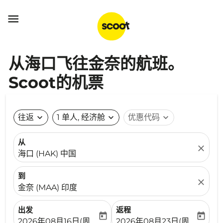

从海口飞往金奈的航班。
Scoot的机票
往返
expand_more
1 单人, 经济舱
expand_more
优惠代码
expand_more
从
close
海口 (HAK) 中国
到
close
金奈 (MAA) 印度
出发
返程
today
today
fc-booking-departure-date-aria-label
fc-booking-return-date-ari
2026年08月16日(周日)
2026年08月23日(周日)