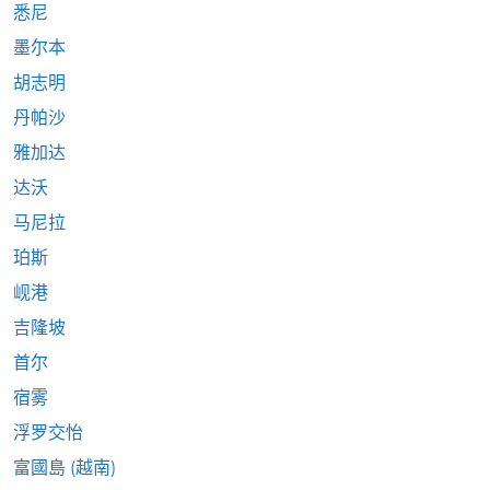
悉尼
墨尔本
胡志明
丹帕沙
雅加达
达沃
马尼拉
珀斯
岘港
吉隆坡
首尔
宿雾
浮罗交怡
富國島 (越南)