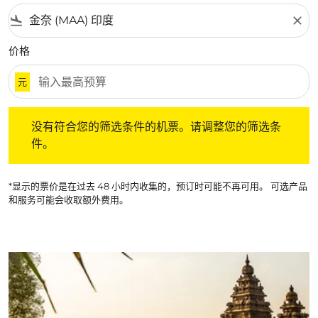
flight_land
close
价格
元
没有符合您的筛选条件的机票。请调整您的筛选条件。
没有符合您的筛选条件的机票。请调整您的筛选条
件。
*显示的票价是在过去 48 小时内收集的，预订时可能不再可用。 可选产品
和服务可能会收取额外费用。