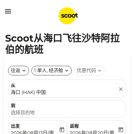

Scoot从海口飞往沙特阿拉
伯的航班
往返
expand_more
1 单人, 经济舱
expand_more
优惠代码
expand_more
从
close
海口 (HAK) 中国
到
选择目的地
出发
返程
today
today
fc-booking-departure-date-aria-label
fc-booking-return-date-ari
2026年08月13日(周四)
2026年08月20日(周四)