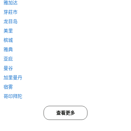
雅加达
芽莊市
龙目岛
美里
槟城
雅典
亚庇
曼谷
加里曼丹
宿雾
哥印拜陀
查看更多