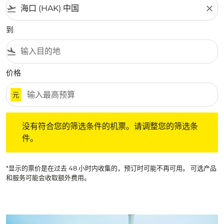
flight_takeoff
close
到
flight_land
价格
元
没有符合您的筛选条件的机票。请调整您的筛选条件。
没有符合您的筛选条件的机票。请调整您的筛选条
件。
*显示的票价是在过去 48 小时内收集的，预订时可能不再可用。 可选产品
和服务可能会收取额外费用。