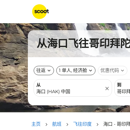
从海口飞往哥印拜陀的
往返
expand_more
1 单人, 经济舱
expand_more
优惠代码
expand_more
从
到
close
主页
航班
飞往印度
海口 - 哥印