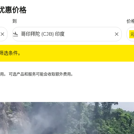
最优惠价格
到
价
close
flight_land
close
条件。
筛选条件。
可用。 可选产品和服务可能会收取额外费用。