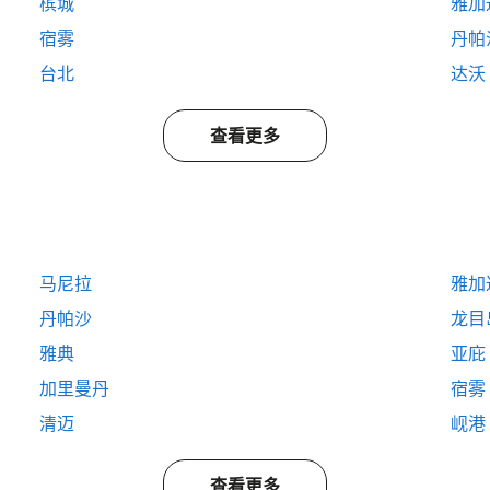
槟城
雅加
宿雾
丹帕
台北
达沃
查看更多
马尼拉
雅加
丹帕沙
龙目
雅典
亚庇
加里曼丹
宿雾
清迈
岘港
查看更多