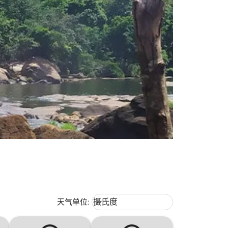
Weather unit option 摄氏度 Selecte
天气单位
:
摄氏度
keyboard_arrow_down