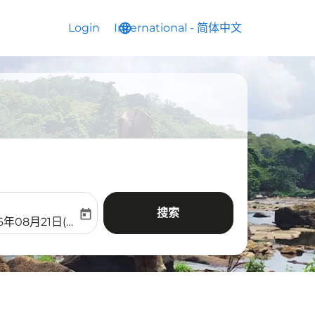
Login
International
language
keyboard_arrow_down
-
简体中文
搜索
today
aria-label
ooking-return-date-aria-label
6年08月21日(周五)