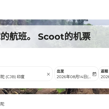
航班。 Scoot的机票
出发
返程
close
today
fc-booking-departure-date-
fc-b
2026年08月14日(周五)
202
拜陀