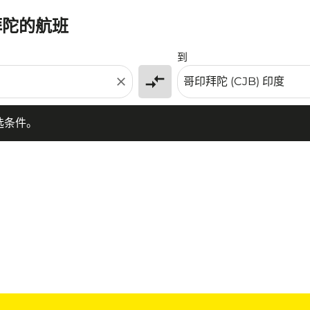
拜陀的航班
条件。
到
compare_arrows
close
选条件。