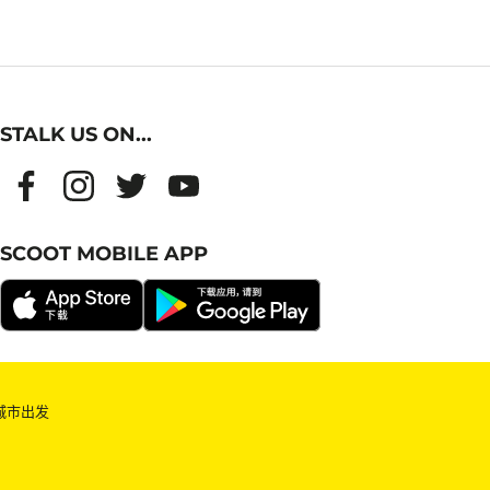
STALK US ON...
SCOOT MOBILE APP
城市出发