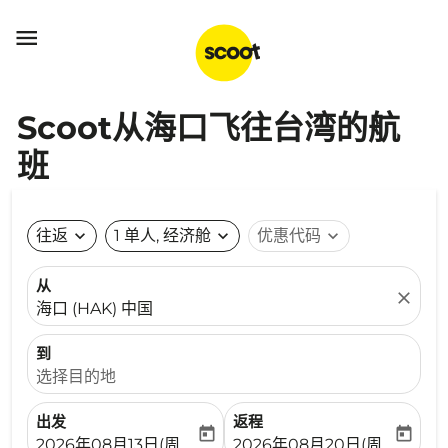

Scoot从海口飞往台湾的航
班
往返
expand_more
1 单人, 经济舱
expand_more
优惠代码
expand_more
从
close
海口 (HAK) 中国
到
选择目的地
出发
返程
today
today
fc-booking-departure-date-aria-label
fc-booking-return-date-ari
2026年08月13日(周四)
2026年08月20日(周四)