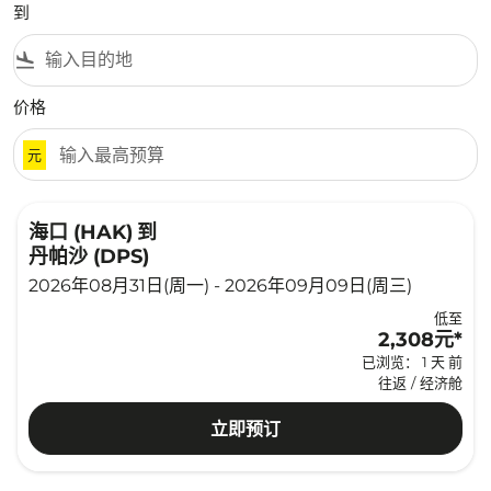
到
flight_land
价格
元
海口 (HAK)
到
丹帕沙 (DPS)
2026年08月31日(周一) - 2026年09月09日(周三)
低至
2,308元
*
已浏览： 1 天 前
往返
/
经济舱
立即预订