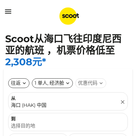

Scoot从海口飞往印度尼西
亚的航班 ，机票价格低至
2,308元*
往返
expand_more
1 单人, 经济舱
expand_more
优惠代码
expand_more
从
close
海口 (HAK) 中国
到
选择目的地