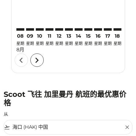
08
09
10
11
12
13
14
15
16
17
18
19
星期
星期
星期
星期
星期
星期
星期
星期
星期
星期
星期
星期
8月
chevron_left
chevron_right
Scoot 飞往 加里曼丹 航班的最优惠价
格
从
flight_takeoff
close