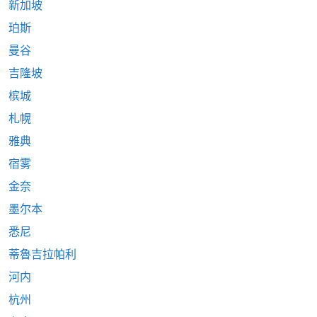
新加坡
珀斯
曼谷
吉隆坡
槟城
札幌
雅典
宿雾
金奈
墨尔本
悉尼
蒂魯吉拉帕利
河内
杭州