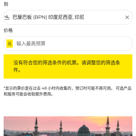
到
flight_land
close
价格
元
没有符合您的筛选条件的机票。请调整您的筛选条件。
没有符合您的筛选条件的机票。请调整您的筛选条
件。
*显示的票价是在过去 48 小时内收集的，预订时可能不再可用。 可选产品
和服务可能会收取额外费用。