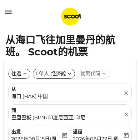

从海口飞往加里曼丹的航
班。 Scoot的机票
往返
expand_more
1 单人, 经济舱
expand_more
优惠代码
expand_more
从
close
海口 (HAK) 中国
到
close
巴厘巴板 (BPN) 印度尼西亚, 印尼
出发
返程
today
today
fc-booking-departure-date-aria-label
fc-booking-return-date-ari
2026年08月15日(周六)
2026年08月22日(周六)