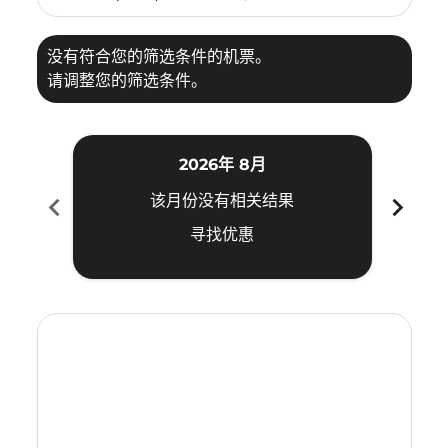
没有符合您的筛选条件的机票。
请调整您的筛选条件。
2026年 8月
chevron_left
chevron_right
该月份没有相关结果
寻找优惠
Displaying fares for 八月-2026
HAK–BPN: cmp-view-offers-disclaimer. 寻找优惠
HAK–BPN: cmp-view-offers-disclaimer. 寻找优惠
HAK–BPN: cmp-view-offers-disclaimer. 寻
HAK–BPN: cmp-view-offers-disclaime
HAK–BPN: cmp-view-offers-discl
HAK–BPN: cmp-view-offers-di
HAK–BPN: cmp-view-offer
HAK–BPN: cmp-view-o
HAK–BPN: cmp-vie
HAK–BPN: cmp
HAK–BPN:
HAK–B
H